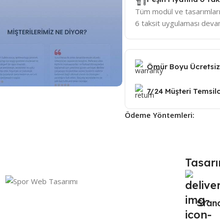
Tüm modül ve tasarımları
6 taksit uygulaması deva
Ömür Boyu Ücretsiz
7/24 Müşteri Temsilc
Ödeme Yöntemleri:
Tasarı
Stan