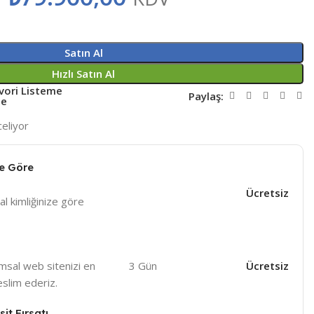
Satın Al
Hızlı Satın Al
vori Listeme
Paylaş:
le
celiyor
ze Göre
Ücretsiz
al kimliğinize göre
msal web sitenizi en
3 Gün
Ücretsiz
eslim ederiz.
it Fırsatı