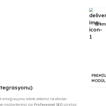
Prem
PREMI
MODÜL
Entegrasyonu)
O
entegrasyonu teknik ekibimiz tarafından
an müşterilerimiz için
Profesyonel SEO
ücretsiz