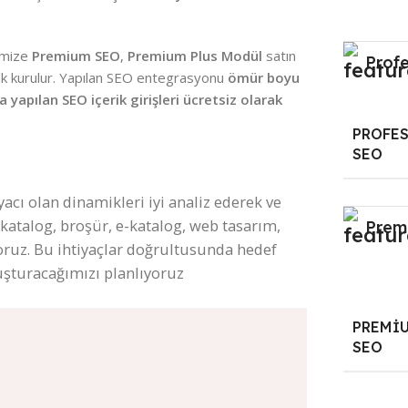
imize
Premium SEO
,
Premium Plus Modül
satın
Prof
ak kurulur. Yapılan SEO entegrasyonu
ömür boyu
 yapılan SEO içerik girişleri ücretsiz olarak
PROFE
SEO
yacı olan dinamikleri iyi analiz ederek ve
 (katalog, broşür, e-katalog, web tasarım,
Prem
oruz. Bu ihtiyaçlar doğrultusunda hedef
uluşturacağımızı planlıyoruz
PREMI
SEO