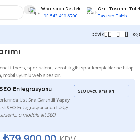
Whatsapp Destek
Özel Tasarım Tale
+90 543 490 6700
Tasarım Talebi
₺
0,
DÖVİZ
arımı
el fitness, spor salonu, aerobik gibi spor kompleklerine hitap
n, mobil uyumlu web sitesidir.
z SEO Entegrasyonu
SEO Uygulamaları
larında Üst Sıra Garantili
Yapay
kli SEO Entegrasyonunda h
angi
erseniz, o modüle ait SEO
–
₺
79.900,00
KDV