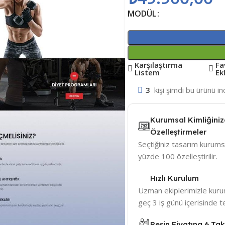
MODÜL
Karşılaştırma
Fa
Listem
Ek
3
kişi şimdi bu ürünü in
Kurumsal Kimliğini
Özelleştirmeler
Seçtiğiniz tasarım kurums
yüzde 100 özelleştirilir.
Hızlı Kurulum
Uzman ekiplerimizle kuru
geç 3 iş günü içerisinde t
Peşin Fiyatına 6 Taks