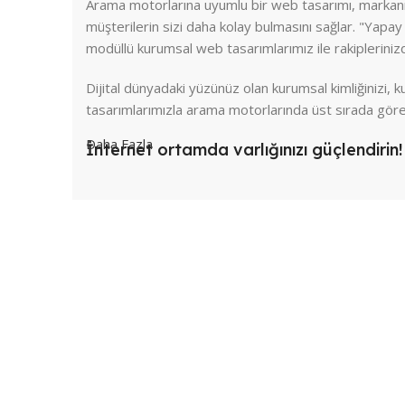
Arama motorlarına uyumlu bir web tasarımı, markanız
müşterilerin sizi daha kolay bulmasını sağlar. "Yapa
modüllü kurumsal web tasarımlarımız ile rakipleriniz
Dijital dünyadaki yüzünüz olan kurumsal kimliğinizi,
tasarımlarımızla arama motorlarında üst sırada göre
Daha Fazla
İnternet ortamda varlığınızı güçlendirin!
İnternet dünyasında markanızın iz bırakması, web ta
gücünü ortaya koymaktadır. İnternet çağında markaları
ve akılda kalıcı olma açısından büyük önem taşımakta
Dijital ortamda varlığınızı güçlendirecek, Yapay Zek
kurumsal web tasarımlarımızla her zaman yanınızday
SEO odaklı, "Yapay Zeka" teknolojisi ile 
TASARIM M
Profesyonel web tasarımı, kullanıcı deneyimini ve mark
Hizmet ve satışlarınızı artıracak
oynamaktadır. Yaratıcı ve etkili web tasarımlarımız t