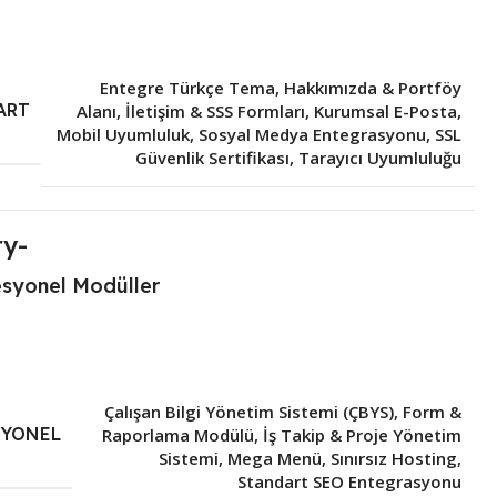
Entegre Türkçe Tema
,
Hakkımızda & Portföy
ART
Alanı
,
İletişim & SSS Formları
,
Kurumsal E-Posta
,
Mobil Uyumluluk
,
Sosyal Medya Entegrasyonu
,
SSL
Güvenlik Sertifikası
,
Tarayıcı Uyumluluğu
esyonel Modüller
Çalışan Bilgi Yönetim Sistemi (ÇBYS)
,
Form &
SYONEL
Raporlama Modülü
,
İş Takip & Proje Yönetim
Sistemi
,
Mega Menü
,
Sınırsız Hosting
,
Standart SEO Entegrasyonu