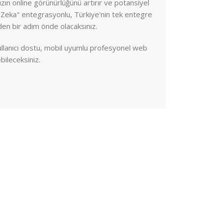
ın online görünürlüğünü artırır ve potansiyel
y Zeka" entegrasyonlu, Türkiye'nin tek entegre
den bir adım önde olacaksınız.
 kullanıcı dostu, mobil uyumlu profesyonel web
bileceksiniz.
sarımı ve marka yönetimi arasındaki bağın
n online varlığı, tüketicilerle etkileşim kurma
dır.
a entegrasyonu ile rekabet avantajı sağlayacak
ız.
rakiplerinizin önünde olun!
ODÜLLERİ
a imajını güçlendirmek için kritik bir rol
 Türkiye'nin tek entegre
web
eknik bilgiyle sanatsal dokunuşu bir araya