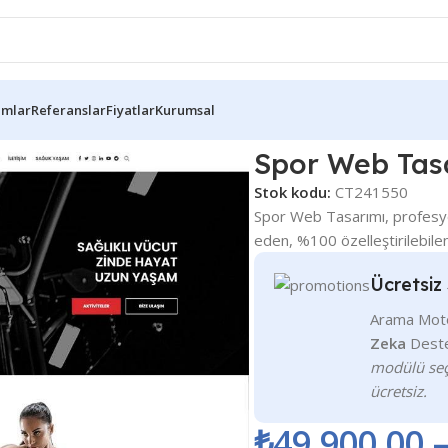
ımlar
Referanslar
Fiyatlar
Kurumsal
Spor Web Tas
Stok kodu:
CT241550
Spor Web Tasarımı, profesyon
eden, %100 özelleştirilebile
Ücretsi
Arama Motor
Zeka
Deste
modülü seç
ücretsiz.
₺
49.900,00