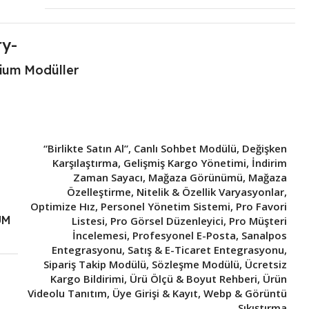
ium Modüller
“Birlikte Satın Al”
,
Canlı Sohbet Modülü
,
Değişken
Karşılaştırma
,
Gelişmiş Kargo Yönetimi
,
İndirim
Zaman Sayacı
,
Mağaza Görünümü
,
Mağaza
Özelleştirme
,
Nitelik & Özellik Varyasyonlar
,
Optimize Hız
,
Personel Yönetim Sistemi
,
Pro Favori
UM
Listesi
,
Pro Görsel Düzenleyici
,
Pro Müşteri
İncelemesi
,
Profesyonel E-Posta
,
Sanalpos
Entegrasyonu
,
Satış & E-Ticaret Entegrasyonu
,
Sipariş Takip Modülü
,
Sözleşme Modülü
,
Ücretsiz
Kargo Bildirimi
,
Ürü Ölçü & Boyut Rehberi
,
Ürün
Videolu Tanıtım
,
Üye Girişi & Kayıt
,
Webp & Görüntü
Sıkıştırma