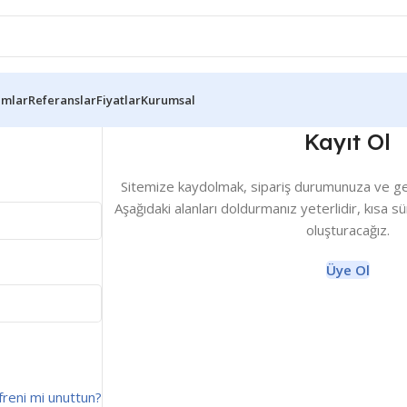
ımlar
Referanslar
Fiyatlar
Kurumsal
Kayıt Ol
Sitemize kaydolmak, sipariş durumunuza ve geç
Aşağıdaki alanları doldurmanız yeterlidir, kısa sü
oluşturacağız.
Üye Ol
ifreni mi unuttun?