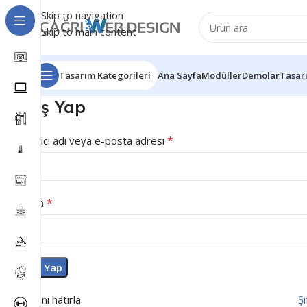
Skip to navigation
Skip to main content
Tasarım Kategorileri
Ana Sayfa
Modüller
Demolar
Tasar
Giriş Yap
*
Kullanıcı adı veya e-posta adresi
*
Parola
Giriş Yap
Beni hatırla
Ş