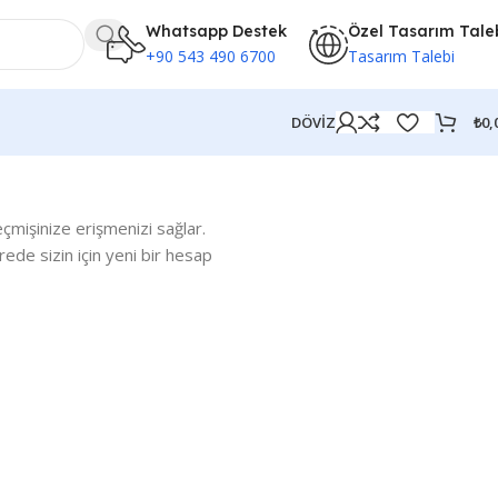
Whatsapp Destek
Özel Tasarım Tale
+90 543 490 6700
Tasarım Talebi
₺
0,
DÖVİZ
mişinize erişmenizi sağlar.
rede sizin için yeni bir hesap