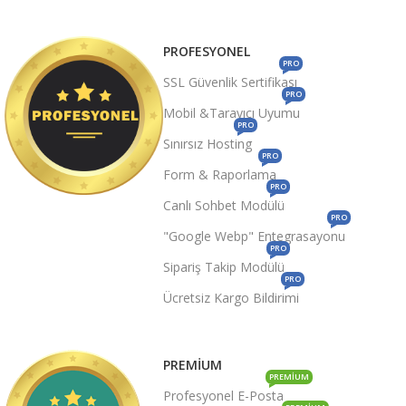
PROFESYONEL
PRO
SSL Güvenlik Sertifikası
PRO
Mobil &Tarayıcı Uyumu
PRO
Sınırsız Hosting
PRO
Form & Raporlama
PRO
Canlı Sohbet Modülü
PRO
"Google Webp" Entegrasayonu
PRO
Sipariş Takip Modülü
PRO
Ücretsiz Kargo Bildirimi
PREMIUM
PREMIUM
Profesyonel E-Posta