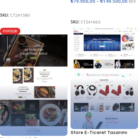
₺
79.900,00
–
₺
149.500,00
KDV
Seçenekler
Seçenekler
SKU:
CT241580
SKU:
CT241663
POPÜLER
Store E-Ticaret Tasarımı