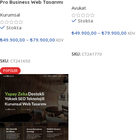
Tasarımı
Pro Business Web Tasarımı
Avukat
Kurumsal
Stokta
Stokta
₺
49.900,00
–
₺
79.900,00
KDV
₺
49.900,00
–
₺
79.900,00
KDV
Seçenekler
Seçenekler
SKU:
CT241770
SKU:
CT241650
POPÜLER