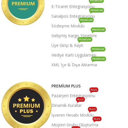
PREMIUM
E-Ticaret Entegrasyonu
PREMIUM
Sanalpos Entegrasyonu
PREMIUM
Sözleşme Modülü
PREMIUM
Gelişmiş Kargo Yönetimi
PREMIUM
Üye Girişi & Kayıt
PREMIUM
Hediye Kartı Uygulaması
PREMIUM
XML İçe & Dışa Aktarma
PREMIUM PLUS
PLUS
Pazaryeri Entegrasyonu
PLUS
Dinamik Kurallar
PLUS
İşveren Hesabı Modülü
PLUS
Müşteri Grubu Oluşturma