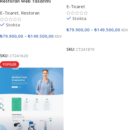
Restoran Web Tasarımı
E-Ticaret
E-Ticaret
,
Restoran
Stokta
Stokta
₺
79.900,00
–
₺
149.500,00
KDV
₺
79.900,00
–
₺
149.500,00
KDV
Seçenekler
Seçenekler
SKU:
CT241870
SKU:
CT241620
POPÜLER