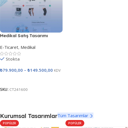
Medikal Satış Tasarımı
E-Ticaret
,
Medikal
Stokta
₺
79.900,00
–
₺
149.500,00
KDV
Seçenekler
SKU:
CT241600
Kurumsal Tasarımlar
Tüm Tasarımlar
POPÜLER
POPÜLER