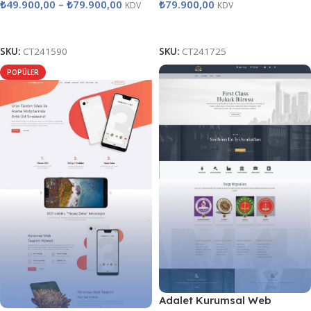
₺
49.900,00
–
₺
79.900,00
₺
79.900,00
KDV
KDV
Seçenekler
Satın Al
SKU:
CT241590
SKU:
CT241725
POPÜLER
Adalet Kurumsal Web