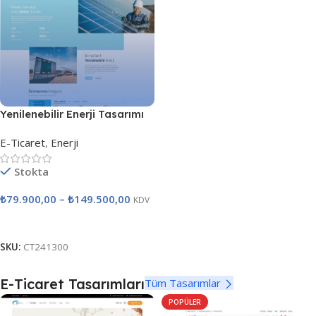
Yenilenebilir Enerji Tasarımı
E-Ticaret
,
Enerji
Stokta
₺
79.900,00
–
₺
149.500,00
KDV
Seçenekler
SKU:
CT241300
E-Ticaret Tasarımları
Tüm Tasarımlar
POPÜLER