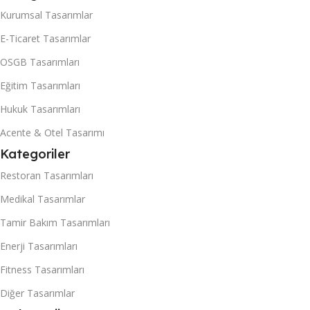
Güncelleme
,
Kullanıcı Analizleri
Kurumsal Tasarımlar
ve SPAM ADS Önleme
,
Mobil
Uyum Entegrasyonu
,
Organik
E-Ticaret Tasarımlar
Trafik Analizi ve Takibi
,
Site Hız
Optimizasyonu
,
Sütun İçeriği
OSGB Tasarımları
Takibi
,
Ürün/Hizmet SCHEME
SEO
Eğitim Tasarımları
Hukuk Tasarımları
Acente & Otel Tasarımı
Kategoriler
Restoran Tasarımları
Medikal Tasarımlar
Tamir Bakım Tasarımları
Enerji Tasarımları
Fitness Tasarımları
Diğer Tasarımlar