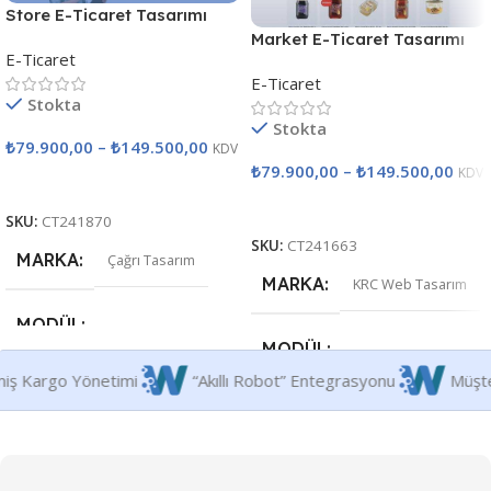
Store E-Ticaret Tasarımı
Market E-Ticaret Tasarımı
E-Ticaret
E-Ticaret
Stokta
Stokta
₺
79.900,00
–
₺
149.500,00
KDV
₺
79.900,00
–
₺
149.500,00
KDV
Seçenekler
Seçenekler
SKU:
CT241870
SKU:
CT241663
MARKA
Çağrı Tasarım
MARKA
KRC Web Tasarım
MODÜL
MODÜL
Gelişmiş Kargo Yönetimi
“Akıllı Robot” Entegrasyonu
Premium
,
Premium Plus
Premium
,
Premium Plus
STANDART MODÜL
STANDART MODÜL