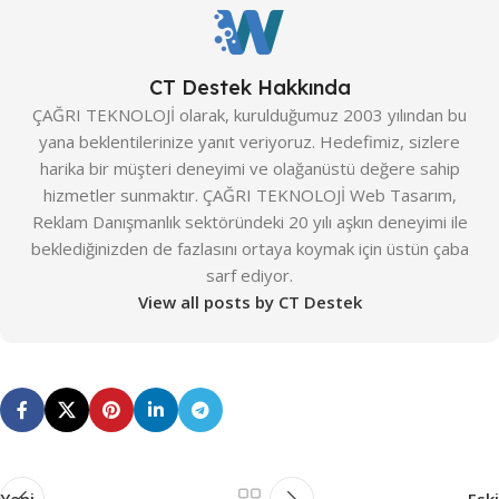
Entegre Türkçe Tema
,
Hakkımızda & Portföy Alanı
,
Entegre Türkçe Tema
,
İletişim & SSS Formları
,
Hakkımızda & Portföy Alanı
,
Kurumsal E-Posta
,
Mobil
İletişim & SSS Formları
,
Uyumluluk
,
Sosyal Medya
CT Destek Hakkında
Kurumsal E-Posta
,
Mobil
Entegrasyonu
,
SSL Güvenlik
Uyumluluk
,
Sosyal Medya
ÇAĞRI TEKNOLOJİ olarak, kurulduğumuz 2003 yılından bu
Sertifikası
,
Tarayıcı Uyumluluğu
Entegrasyonu
,
SSL Güvenlik
yana beklentilerinize yanıt veriyoruz. Hedefimiz, sizlere
Sertifikası
,
Tarayıcı Uyumluluğu
harika bir müşteri deneyimi ve olağanüstü değere sahip
PROFESYONEL MODÜL
hizmetler sunmaktır. ÇAĞRI TEKNOLOJİ Web Tasarım,
PROFESYONEL MODÜL
Reklam Danışmanlık sektöründeki 20 yılı aşkın deneyimi ile
Çalışan Bilgi Yönetim Sistemi
beklediğinizden de fazlasını ortaya koymak için üstün çaba
(ÇBYS)
,
Form & Raporlama
Çalışan Bilgi Yönetim Sistemi
sarf ediyor.
Modülü
,
İş Takip & Proje
(ÇBYS)
,
Form & Raporlama
Yönetim Sistemi
,
Mega Menü
,
View all posts by CT Destek
Modülü
,
İş Takip & Proje
Sınırsız Hosting
,
Standart SEO
Yönetim Sistemi
,
Mega Menü
,
Entegrasyonu
Sınırsız Hosting
,
Standart SEO
Entegrasyonu
PREMIUM MODÜL
PREMIUM MODÜL
“Birlikte Satın Al”
,
Canlı Sohbet
Modülü
,
Değişken Karşılaştırma
,
“Birlikte Satın Al”
,
Canlı Sohbet
Gelişmiş Kargo Yönetimi
,
Modülü
,
Değişken Karşılaştırma
,