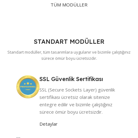
TÜM MODÜLLER
SEO odaklı, "Yapay Zeka" teknolojisi ile
rakiplerinizin önünde olun!
Profesyonel web tasarımı, kullanıcı deneyimini ve
marka imajını güçlendirmek için kritik bir rol
STANDART MODÜLLER
oynamaktadır. Yaratıcı ve etkili web tasarımlarımız
Standart modüller, tüm tasarımlara uygulanır ve bizimle çalıştığınız
teknik bilgiyle sanatsal dokunuşu bir araya getirerek
sürece ömür boyu ücretsizdir.
benzersiz ve işlevsel kurumsal bir site oluşturmayı
hedefler.
SSL Güvenlik Sertifikası
SEO odaklı, "Yapay Zeka" teknolojisi ile içerikleri
hazırlanmış, optimize edilmiş, mobil uyumlu web
SSL (Secure Sockets Layer) güvenlik
tasarımlarımız, markanızın dijital dünyada daha görünür
sertifikası ücretsiz olarak sitenize
olmasını sağlar.
entegre edilir ve bizimle çalıştığınız
sürece ömür boyu ücretsizdir.
Türkiye'nin tek entegre modülleri ile bir
Detaylar
adım öndesiniz!