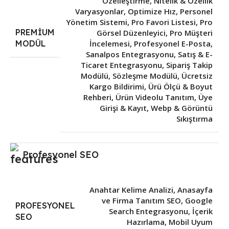
Özelleştirme
,
Nitelik & Özellik
Varyasyonlar
,
Optimize Hız
,
Personel
Yönetim Sistemi
,
Pro Favori Listesi
,
Pro
PREMIUM
Görsel Düzenleyici
,
Pro Müşteri
İncelemesi
,
Profesyonel E-Posta
,
MODÜL
Sanalpos Entegrasyonu
,
Satış & E-
Ticaret Entegrasyonu
,
Sipariş Takip
Modülü
,
Sözleşme Modülü
,
Ücretsiz
Kargo Bildirimi
,
Ürü Ölçü & Boyut
Rehberi
,
Ürün Videolu Tanıtım
,
Üye
Girişi & Kayıt
,
Webp & Görüntü
Sıkıştırma
Profesyonel SEO
Anahtar Kelime Analizi
,
Anasayfa
ve Firma Tanıtım SEO
,
Google
PROFESYONEL
Search Entegrasyonu
,
İçerik
SEO
Hazırlama
,
Mobil Uyum