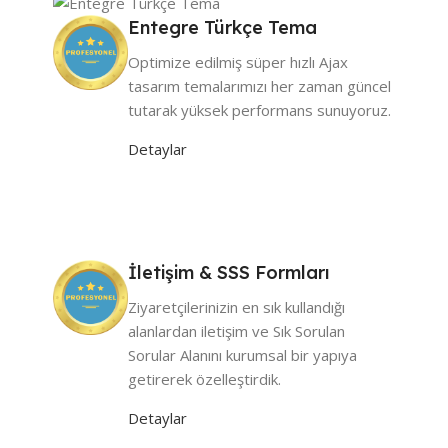
oluyoruz.
Entegre Türkçe Tema
Profesyonel web tasarımlarımız, kullanıcı deneyimini ve
Optimize edilmiş süper hızlı Ajax
marka imajını güçlendirmek için kritik bir rol
tasarım temalarımızı her zaman güncel
oynamaktadır. Yaratıcı ve etkili web tasarımlarımız
tutarak yüksek performans sunuyoruz.
teknik bilgiyle sanatsal dokunuşu bir araya getirerek
benzersiz ve işlevsel kurumsal bir site oluşturmayı
Detaylar
hedefler.
İletişim & SSS Formları
Ziyaretçilerinizin en sık kullandığı
alanlardan iletişim ve Sık Sorulan
Sorular Alanını kurumsal bir yapıya
getirerek özelleştirdik.
Detaylar