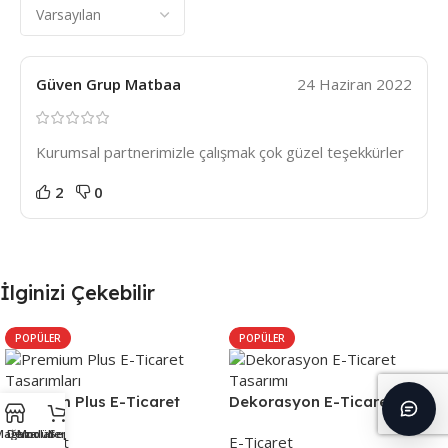
Güven Grup Matbaa
24 Haziran 2022
Kurumsal partnerimizle çalışmak çok güzel teşekkürler
2
0
İlginizi Çekebilir
POPÜLER
POPÜLER
Premium Plus E-Ticaret
Dekorasyon E-Ticaret
Tasarımları
Tasarımı
Mağaza
Demolar
Modüller
Sepet
E-Ticaret
E-Ticaret