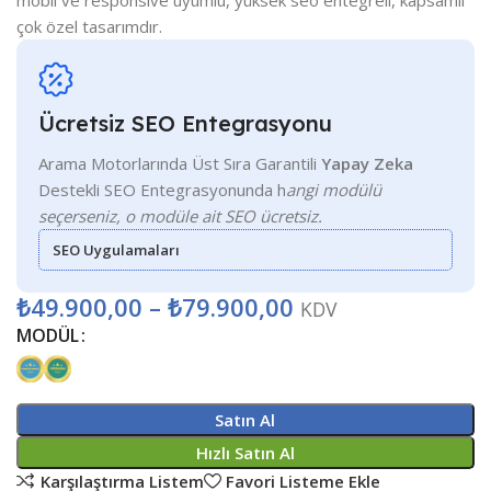
mobil ve responsive uyumlu, yüksek seo entegreli, kapsamlı
çok özel tasarımdır.
Ücretsiz SEO Entegrasyonu
Arama Motorlarında Üst Sıra Garantili
Yapay Zeka
Destekli SEO Entegrasyonunda h
angi modülü
seçerseniz, o modüle ait SEO ücretsiz.
SEO Uygulamaları
₺
49.900,00
–
₺
79.900,00
KDV
MODÜL
Satın Al
Hızlı Satın Al
Karşılaştırma Listem
Favori Listeme Ekle