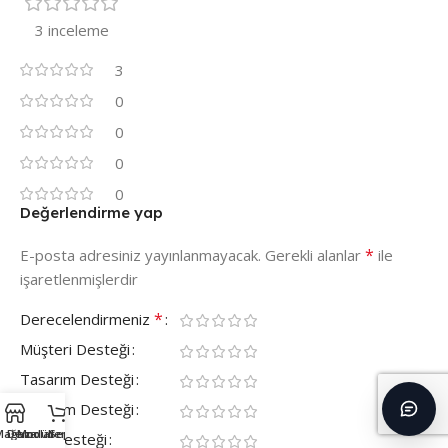
3 inceleme
3
0
0
0
0
Değerlendirme yap
*
E-posta adresiniz yayınlanmayacak.
Gerekli alanlar
ile
işaretlenmişlerdir
*
Derecelendirmeniz
Müşteri Desteği
Tasarım Desteği
Kurulum Desteği
Mağaza
Demolar
Modüller
Sepet
SEO Desteği