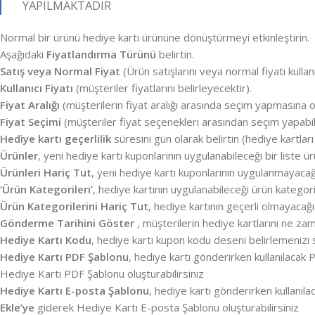
YAPILMAKTADIR
Normal bir ürünü hediye kartı ürününe dönüştürmeyi etkinleştirin.
Aşağıdaki
Fiyatlandırma Türünü
belirtin.
Satış veya Normal Fiyat
(Ürün satışlarını veya normal fiyatı kullanı
Kullanıcı Fiyatı
(müşteriler fiyatlarını belirleyecektir).
Fiyat Aralığı
(müşterilerin fiyat aralığı arasında seçim yapmasına ol
Fiyat Seçimi
(müşteriler fiyat seçenekleri arasından seçim yapabili
Hediye kartı geçerlilik
süresini gün olarak belirtin (hediye kartları
Ürünler
, yeni hediye kartı kuponlarının uygulanabileceği bir liste ü
Ürünleri Hariç Tut
, yeni hediye kartı kuponlarının uygulanmayacağı
‘Ürün Kategorileri’
, hediye kartının uygulanabileceği ürün kategori
Ürün Kategorilerini Hariç Tut
, hediye kartının geçerli olmayacağı
Gönderme Tarihini Göster
, müşterilerin hediye kartlarını ne zam
Hediye Kartı Kodu
, hediye kartı kupon kodu deseni belirlemenizi 
Hediye Kartı PDF Şablonu
, hediye kartı gönderirken kullanılacak
Hediye Kartı PDF Şablonu oluşturabilirsiniz
Hediye Kartı E-posta Şablonu
, hediye kartı gönderirken kullanıl
Ekle’ye
giderek Hediye Kartı E-posta Şablonu oluşturabilirsiniz