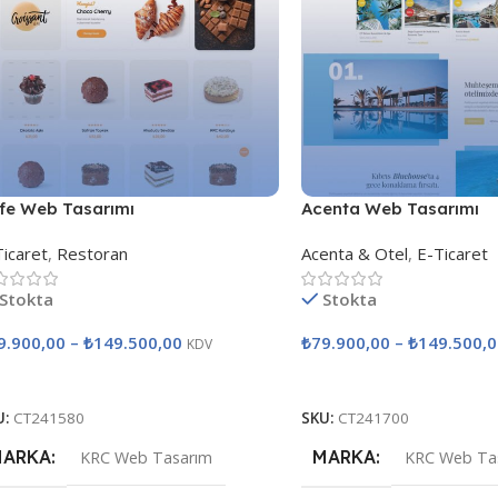
fe Web Tasarımı
Acenta Web Tasarımı
Ticaret
,
Restoran
Acenta & Otel
,
E-Ticaret
Stokta
Stokta
9.900,00
–
₺
149.500,00
₺
79.900,00
–
₺
149.500,0
KDV
eçenekler
Seçenekler
U:
CT241580
SKU:
CT241700
MARKA
MARKA
KRC Web Tasarım
KRC Web Ta