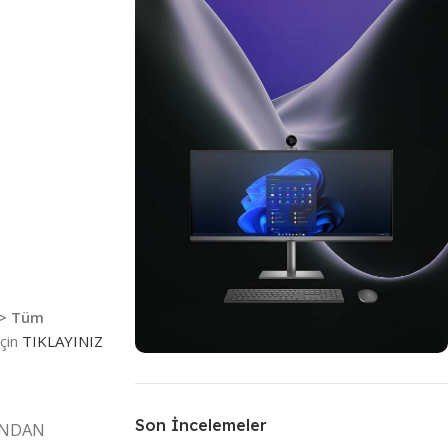
–> Tüm
için
TIKLAYINIZ
Türkiye'nin En Kapsamlı Web
Tasarımları
Son İncelemeler
INDAN
Kurumsal Web Siteleri