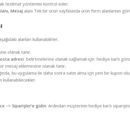
cak teslimat yöntemini kontrol eder.
 alanı, Mesaj
alanı Tek bir ürün sayfasında ürün form alanlarının gö
ı
ğıdaki alanları kullanabilirler.
ine olanak tanır.
posta adresi
belirtmelerine olanak sağlamak için hediye kartı gön
bir mesaj eklemesine olanak tanır.
ğında, bu uygulama ile daha sonra satın alma için yeni bir kupon oluş
n kullanabilecekler.
–> Siparişler’e gidin
. Ardından müşterinin hediye kartı siparişin