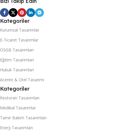
Bizi Takip Edin
Takibi
,
Ürün/Hizmet SCHEME
Optimizasyonu
,
Sütun İçeriği
SEO
Takibi
,
Ürün/Hizmet SCHEME
SEO
Kategoriler
Kurumsal Tasarımlar
E-Ticaret Tasarımlar
OSGB Tasarımları
Eğitim Tasarımları
Hukuk Tasarımları
Acente & Otel Tasarımı
Kategoriler
Restoran Tasarımları
Medikal Tasarımlar
Tamir Bakım Tasarımları
Enerji Tasarımları