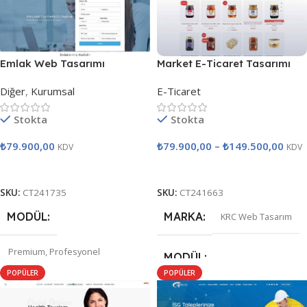
Emlak Web Tasarımı
Market E-Ticaret Tasarımı
Diğer
,
Kurumsal
E-Ticaret
Stokta
Stokta
₺
79.900,00
₺
79.900,00
–
₺
149.500,00
KDV
KDV
Satın Al
Seçenekler
SKU:
CT241735
SKU:
CT241663
MODÜL
MARKA
KRC Web Tasarım
Premium
,
Profesyonel
MODÜL
POPÜLER
POPÜLER
STANDART MODÜL
Premium
,
Premium Plus