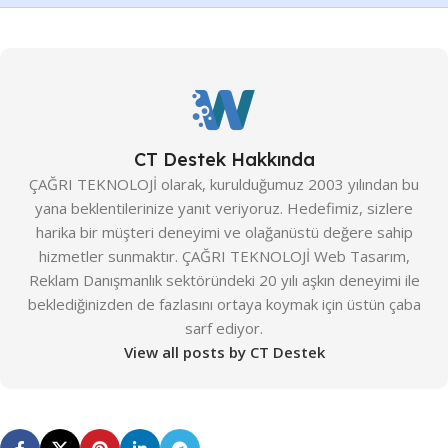
Premium
,
Premium Plus
STANDART MODÜL
STANDART MODÜL
Entegre Türkçe Tema
,
Hakkımızda & Portföy Alanı
,
Entegre Türkçe Tema
,
İletişim & SSS Formları
,
Hakkımızda & Portföy Alanı
,
Kurumsal E-Posta
,
Mobil
İletişim & SSS Formları
,
Uyumluluk
,
Sosyal Medya
CT Destek Hakkında
Kurumsal E-Posta
,
Mobil
Entegrasyonu
,
SSL Güvenlik
Uyumluluk
,
Sosyal Medya
ÇAĞRI TEKNOLOJİ olarak, kurulduğumuz 2003 yılından bu
Sertifikası
,
Tarayıcı Uyumluluğu
Entegrasyonu
,
SSL Güvenlik
yana beklentilerinize yanıt veriyoruz. Hedefimiz, sizlere
Sertifikası
,
Tarayıcı Uyumluluğu
harika bir müşteri deneyimi ve olağanüstü değere sahip
PROFESYONEL MODÜL
hizmetler sunmaktır. ÇAĞRI TEKNOLOJİ Web Tasarım,
PROFESYONEL MODÜL
Reklam Danışmanlık sektöründeki 20 yılı aşkın deneyimi ile
Çalışan Bilgi Yönetim Sistemi
beklediğinizden de fazlasını ortaya koymak için üstün çaba
(ÇBYS)
,
Form & Raporlama
Çalışan Bilgi Yönetim Sistemi
sarf ediyor.
Modülü
,
İş Takip & Proje
(ÇBYS)
,
Form & Raporlama
Yönetim Sistemi
,
Mega Menü
,
View all posts by CT Destek
Modülü
,
İş Takip & Proje
Sınırsız Hosting
,
Standart SEO
Yönetim Sistemi
,
Mega Menü
,
Entegrasyonu
Sınırsız Hosting
,
Standart SEO
Entegrasyonu
PREMIUM MODÜL