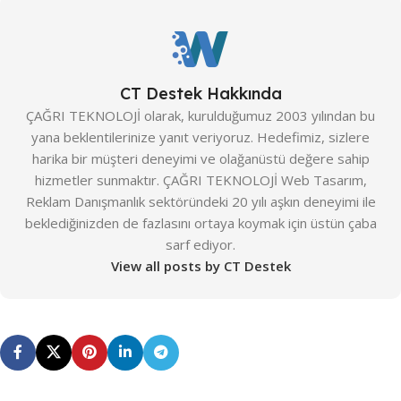
STANDART MODÜL
Uyumluluk
,
Sosyal Medya
Entegrasyonu
,
SSL Güvenlik
Sertifikası
,
Tarayıcı Uyumluluğu
Entegre Türkçe Tema
,
Hakkımızda & Portföy Alanı
,
İletişim & SSS Formları
,
CT Destek Hakkında
PROFESYONEL MODÜL
Kurumsal E-Posta
,
Mobil
Uyumluluk
,
Sosyal Medya
ÇAĞRI TEKNOLOJİ olarak, kurulduğumuz 2003 yılından bu
Entegrasyonu
,
SSL Güvenlik
yana beklentilerinize yanıt veriyoruz. Hedefimiz, sizlere
Sertifikası
,
Tarayıcı Uyumluluğu
Çalışan Bilgi Yönetim Sistemi
(ÇBYS)
,
Form & Raporlama
harika bir müşteri deneyimi ve olağanüstü değere sahip
Modülü
,
İş Takip & Proje
hizmetler sunmaktır. ÇAĞRI TEKNOLOJİ Web Tasarım,
Yönetim Sistemi
,
Mega Menü
,
PROFESYONEL MODÜL
Sınırsız Hosting
,
Standart SEO
Reklam Danışmanlık sektöründeki 20 yılı aşkın deneyimi ile
Entegrasyonu
beklediğinizden de fazlasını ortaya koymak için üstün çaba
Çalışan Bilgi Yönetim Sistemi
sarf ediyor.
(ÇBYS)
,
Form & Raporlama
PREMIUM PLUS
View all posts by CT Destek
Modülü
,
İş Takip & Proje
Yönetim Sistemi
,
Mega Menü
,
MODÜLÜ
Sınırsız Hosting
,
Standart SEO
Entegrasyonu
ADS Reklam Desteği
,
Akıllı
Filtreleme
,
B2B & B2C Modülü
,
PREMIUM MODÜL
Birlikte Satın Al Promosyon
,
Cüzdan Uygulaması
,
Dinamik
Kurallar
,
Döviz Modülü
,
E-