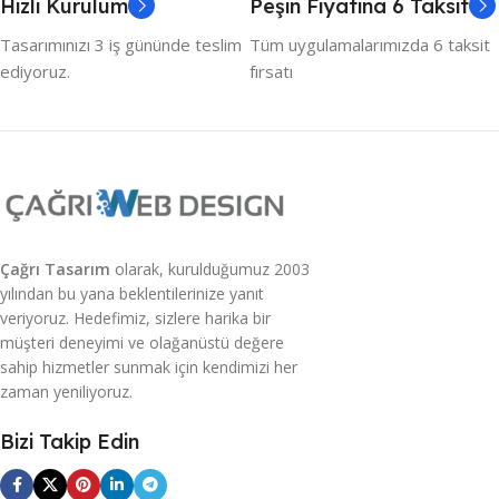
Hızlı Kurulum
Peşin Fiyatına 6 Taksit
Entegrasyonu
,
İç Link, Dış Link
Yönlendirme
,
İçerik Hazırlama
,
Tasarımınızı 3 iş gününde teslim
Tüm uygulamalarımızda 6 taksit
Mobil Uyum Entegrasyonu
,
Organik Trafik Analizi
,
Site Hız
ediyoruz.
fırsatı
Optimizasyonu
,
Tüm Sayfa SEO
Entegrasyonu (Ürün Hariç)
PREMIUM PLUS SEO
Anahtar Kelime Analizi
,
Arama
Motorları Site Key
Entegrasyonu
,
Google Search,
Çağrı Tasarım
olarak, kurulduğumuz 2003
Bing, Yahoo ve Yandex
yılından bu yana beklentilerinize yanıt
Entegrasyonu
,
Görsel
veriyoruz. Hedefimiz, sizlere harika bir
Optimizasyonu
,
İç Link, Dış Link
Yönlendirme ve Güncelleme
,
müşteri deneyimi ve olağanüstü değere
İçerik Hazırlama ve
sahip hizmetler sunmak için kendimizi her
Güncelleme
,
Kullanıcı Analizleri
zaman yeniliyoruz.
ve SPAM ADS Önleme
,
Mobil
Uyum Entegrasyonu
,
Organik
Trafik Analizi ve Takibi
,
Site Hız
Bizi Takip Edin
Optimizasyonu
,
Sütun İçeriği
Takibi
,
Ürün/Hizmet SCHEME
SEO