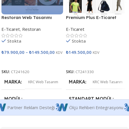
Restoran Web Tasarımı
Premium Plus E-Ticaret
Tasarımları
E-Ticaret
,
Restoran
E-Ticaret
Stokta
Stokta
₺
79.900,00
–
₺
149.500,00
₺
149.500,00
KDV
KDV
Seçenekler
Satın Al
SKU:
CT241620
SKU:
CT241330
MARKA
MARKA
KRC Web Tasarım
KRC Web Tasarım
MODÜL
STANDART MODÜL
Sayacı
Partner Reklam Desteği
Ölçü Rehberi Enteg
Premium
,
Premium Plus
Entegre Türkçe Tema
,
Hakkımızda & Portföy Alanı
,
İletişim & SSS Formları
,
Kurumsal E-Posta
,
Mobil