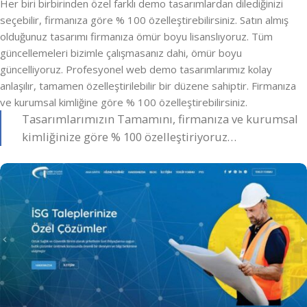
Her biri birbirinden özel farklı demo tasarımlardan dilediğinizi
seçebilir, firmanıza göre % 100 özelleştirebilirsiniz. Satın almış
olduğunuz tasarımı firmanıza ömür boyu lisanslıyoruz. Tüm
güncellemeleri bizimle çalışmasanız dahi, ömür boyu
güncelliyoruz. Profesyonel web demo tasarımlarımız kolay
anlaşılır, tamamen özelleştirilebilir bir düzene sahiptir. Firmanıza
ve kurumsal kimliğine göre % 100 özelleştirebilirsiniz.
Tasarımlarımızın Tamamını, firmanıza ve kurumsal
kimliğinize göre % 100 özelleştiriyoruz…