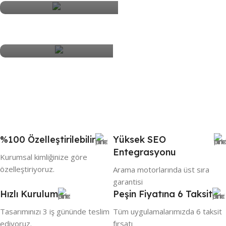
SATIN AL
KURUMSAL & OSGB
Demo için TIKLAYINIZ
Demo için TIKLAYINIZ
SATIN AL
SATIN AL
%100 Özelleştirilebilir
Yüksek SEO
Entegrasyonu
Kurumsal kimliğinize göre
özelleştiriyoruz.
Arama motorlarında üst sıra
garantisi
Hızlı Kurulum
Peşin Fiyatına 6 Taksit
Tasarımınızı 3 iş gününde teslim
Tüm uygulamalarımızda 6 taksit
ediyoruz.
fırsatı