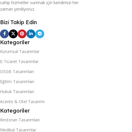
sahip hizmetler sunmak için kendimizi her
Yönlendirme ve Güncelleme
,
İçerik Hazırlama ve
zaman yeniliyoruz.
Güncelleme
,
Kullanıcı Analizleri
ve SPAM ADS Önleme
,
Mobil
Bizi Takip Edin
Uyum Entegrasyonu
,
Organik
Trafik Analizi ve Takibi
,
Site Hız
Optimizasyonu
,
Sütun İçeriği
Takibi
,
Ürün/Hizmet SCHEME
Kategoriler
SEO
Kurumsal Tasarımlar
E-Ticaret Tasarımlar
OSGB Tasarımları
Eğitim Tasarımları
Hukuk Tasarımları
Acente & Otel Tasarımı
Kategoriler
Restoran Tasarımları
Medikal Tasarımlar