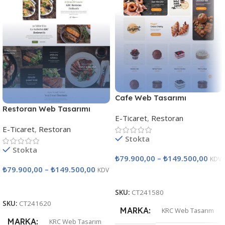
Cafe Web Tasarımı
Restoran Web Tasarımı
E-Ticaret
,
Restoran
E-Ticaret
,
Restoran
Stokta
Stokta
₺
79.900,00
–
₺
149.500,00
KDV
₺
79.900,00
–
₺
149.500,00
KDV
Seçenekler
Seçenekler
SKU:
CT241580
SKU:
CT241620
MARKA
KRC Web Tasarım
MARKA
KRC Web Tasarım