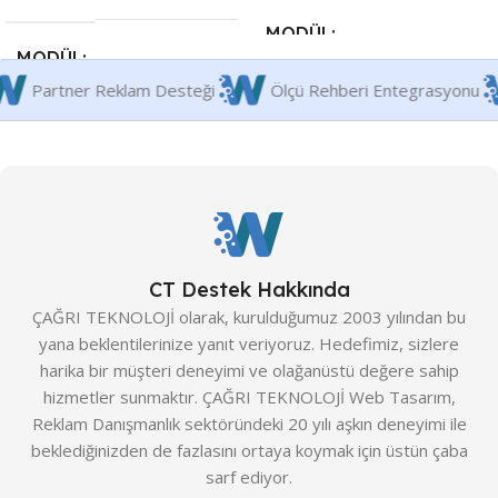
MODÜL
MODÜL
Sayacı
Partner Reklam Desteği
Ölçü Rehberi Entegr
Premium
,
Premium Plus
Premium
,
Premium Plus
STANDART MODÜL
STANDART MODÜL
Entegre Türkçe Tema
,
Hakkımızda & Portföy Alanı
,
Entegre Türkçe Tema
,
İletişim & SSS Formları
,
Hakkımızda & Portföy Alanı
,
Kurumsal E-Posta
,
Mobil
İletişim & SSS Formları
,
Uyumluluk
,
Sosyal Medya
CT Destek Hakkında
Kurumsal E-Posta
,
Mobil
Entegrasyonu
,
SSL Güvenlik
Uyumluluk
,
Sosyal Medya
ÇAĞRI TEKNOLOJİ olarak, kurulduğumuz 2003 yılından bu
Sertifikası
,
Tarayıcı Uyumluluğu
Entegrasyonu
,
SSL Güvenlik
yana beklentilerinize yanıt veriyoruz. Hedefimiz, sizlere
Sertifikası
,
Tarayıcı Uyumluluğu
harika bir müşteri deneyimi ve olağanüstü değere sahip
PREMIUM MODÜL
hizmetler sunmaktır. ÇAĞRI TEKNOLOJİ Web Tasarım,
PROFESYONEL MODÜL
Reklam Danışmanlık sektöründeki 20 yılı aşkın deneyimi ile
“Birlikte Satın Al”
,
Canlı Sohbet
beklediğinizden de fazlasını ortaya koymak için üstün çaba
Modülü
,
Değişken Karşılaştırma
,
Çalışan Bilgi Yönetim Sistemi
sarf ediyor.
Gelişmiş Kargo Yönetimi
,
(ÇBYS)
,
Form & Raporlama
İndirim Zaman Sayacı
,
Mağaza