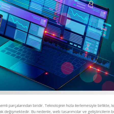
n önemli parçalarından biridir. Teknolojinin hızla ilerlemesiyle birlikte
rak değişmektedir. Bu nedenle, web tasarımcılar ve geliştiricilerin b