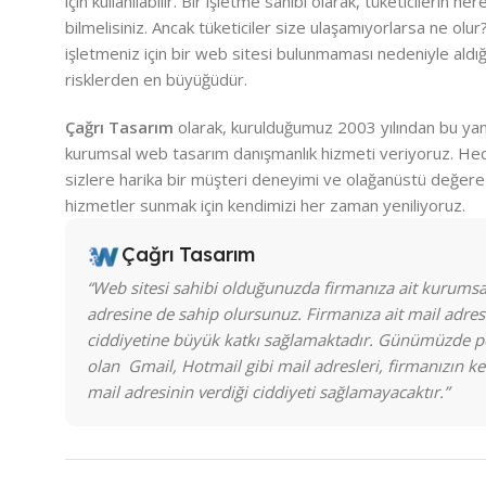
için kullanılabilir. Bir işletme sahibi olarak, tüketicilerin n
bilmelisiniz. Ancak tüketiciler size ulaşamıyorlarsa ne olur
işletmeniz için bir web sitesi bulunmaması nedeniyle aldığ
risklerden en büyüğüdür.
Çağrı Tasarım
olarak, kurulduğumuz 2003 yılından bu yan
kurumsal web tasarım danışmanlık hizmeti veriyoruz. He
sizlere harika bir müşteri deneyimi ve olağanüstü değere
hizmetler sunmak için kendimizi her zaman yeniliyoruz.
Çağrı Tasarım
“Web sitesi sahibi olduğunuzda firmanıza ait kurumsal
adresine de sahip olursunuz. Firmanıza ait mail adres
ciddiyetine büyük katkı sağlamaktadır. Günümüzde p
olan Gmail, Hotmail gibi mail adresleri, firmanızın ke
mail adresinin verdiği ciddiyeti sağlamayacaktır.”