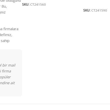
erede olduğunu
Seçenekler
SKU:
CT241560
? Bu,
SKU:
CT241590
ınız
a firmalara
defimiz,
 sahip
 bir mail
i firma
opüler
ndine ait