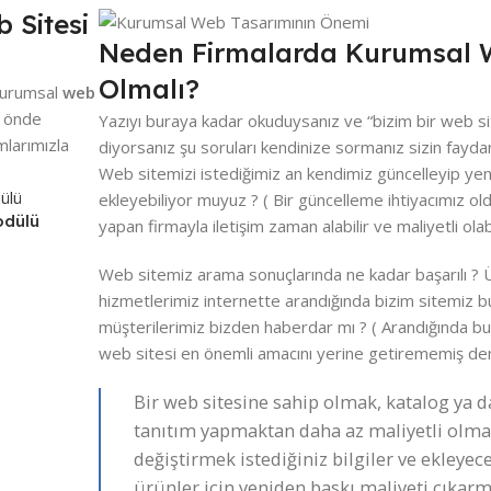
 Sitesi
Neden Firmalarda Kurumsal W
Olmalı?
 kurumsal
web
m önde
Yazıyı buraya kadar okuduysanız ve “bizim bir web s
mlarımızla
diyorsanız şu soruları kendinize sormanız sizin faydan
Web sitemizi istediğimiz an kendimiz güncelleyip yeni 
ekleyebiliyor muyuz ? ( Bir güncelleme ihtiyacımız ol
odülü
yapan firmayla iletişim zaman alabilir ve maliyetli olabi
Web sitemiz arama sonuçlarında ne kadar başarılı ? 
hizmetlerimiz internette arandığında bizim sitemiz b
müşterilerimiz bizden haberdar mı ? ( Arandığında b
web sitesi en önemli amacını yerine getirememiş dem
Bir web sitesine sahip olmak, katalog ya d
tanıtım yapmaktan daha az maliyetli olmak
değiştirmek istediğiniz bilgiler ve ekleyec
ürünler için yeniden baskı maliyeti çıkarm