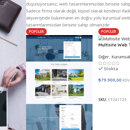
düşünüyorsanız, web tasarımlarımızdan birisine sahip 
Sadece firma olarak değil, kişisel olarak kendinizi ifa
alışverişinde bulunmanın en doğru yolu kurumsal we
tasarımlarımızdan birisine sahip olmanızdır.
POPÜLER
POPÜLER
Multisite Web 
Diğer
,
Kurumsal
Stokta
₺
79.900,00
KDV
Satın Al
SKU:
CT241725