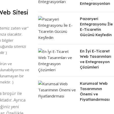
Entegrasyonları
eb Sitesi
Pazaryeri
Entegrasyonu İle
itemiz zaten var”
E-Ticaretin
ıza olacaktır.
Gücünü Keşfedin
bilgiler
duğunda sitenizi
En İyi E-Ticaret
lir )
Web Tasarımları
ve Entegrasyon
Ürün ve
Çözümleri
ulunabiliyormu ve
ulunamayan bir
ektir. )
Kurumsal Web
Tasarımının
a broşür ile
Önemi ve
Fiyatlandırması
tadır. Ayrıca
eğiniz yeni
az. Özellikle