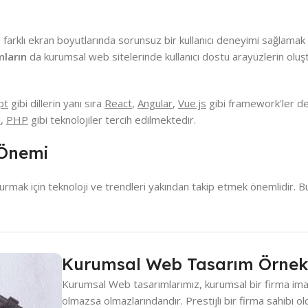
 farklı ekran boyutlarında sorunsuz bir kullanıcı deneyimi sağlamak 
mların
da kurumsal web sitelerinde kullanıcı dostu arayüzlerin olu
pt
gibi dillerin yanı sıra
React
,
Angular
,
Vue.js
gibi framework'ler de
n
,
PHP
gibi teknolojiler tercih edilmektedir.
 Önemi
şturmak için teknoloji ve trendleri yakından takip etmek önemlidir. 
Kurumsal Web Tasarım Örnekl
Kurumsal Web tasarımlarımız, kurumsal bir firma ima
olmazsa olmazlarındandır. Prestijli bir firma sahibi 