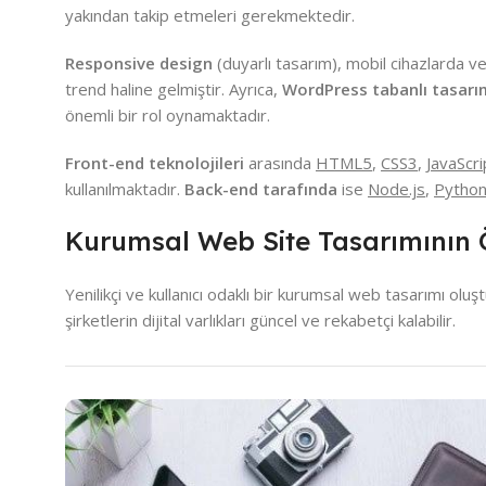
yakından takip etmeleri gerekmektedir.
Responsive design
(duyarlı tasarım), mobil cihazlarda ve
trend haline gelmiştir. Ayrıca,
WordPress tabanlı tasarı
önemli bir rol oynamaktadır.
Front-end teknolojileri
arasında
HTML5
,
CSS3
,
JavaScri
kullanılmaktadır.
Back-end tarafında
ise
Node.js
,
Pytho
Kurumsal Web Site Tasarımının
Yenilikçi ve kullanıcı odaklı bir kurumsal web tasarımı olu
şirketlerin dijital varlıkları güncel ve rekabetçi kalabilir.