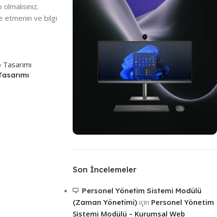
olmalısınız.
de etmenin ve bilgi
b
Tasarımı
Türkiye'nin En Kapsamlı Web
Tasarımları
Son İncelemeler
Kurumsal Web
Siteleri
Personel Yönetim Sistemi Modülü
için
Personel Yönetim
(Zaman Yönetimi)
Mağaza
Sistemi Modülü – Kurumsal Web