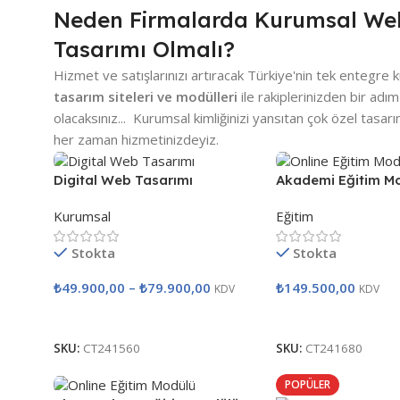
Neden Firmalarda Kurumsal Web
Tasarımı Olmalı?
Hizmet ve satışlarınızı artıracak Türkiye'nin tek entegre
tasarım siteleri ve modülleri
ile rakiplerinizden bir adı
olacaksınız... Kurumsal kimliğinizi yansıtan çok özel tasarı
her zaman hizmetinizdeyiz.
Digital Web Tasarımı
Akademi Eğitim M
Kurumsal
Eğitim
Stokta
Stokta
₺
49.900,00
–
₺
79.900,00
₺
149.500,00
KDV
KDV
Seçenekler
Seçenekler
SKU:
CT241560
SKU:
CT241680
POPÜLER