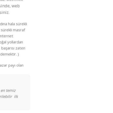
esinde, web
siniz.
dına hala sürekli
 sürekli masraf
internet
oğal yollardan
 başarısı zaten
demektir. )
azar payı olan
 en temiz
lebilir ilk