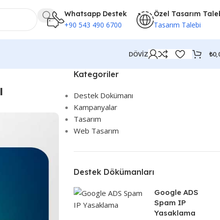
Whatsapp Destek
Özel Tasarım Tale
+90 543 490 6700
Tasarım Talebi
₺
0,
DÖVİZ
Kategoriler
ı
Destek Dokümanı
Kampanyalar
Tasarım
Web Tasarım
Destek Dökümanları
Google ADS
Spam IP
Yasaklama