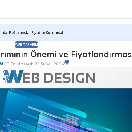
ımlar
Referanslar
Fiyatlar
Kurumsal
WEB TASARIM
ımının Önemi ve Fiyatlandırmas
0
CT Destek
Açık 20 Şubat 2024