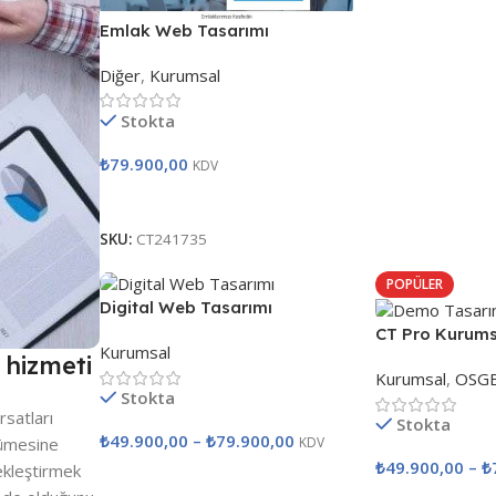
Emlak Web Tasarımı
Diğer
,
Kurumsal
Stokta
₺
79.900,00
KDV
Satın Al
SKU:
CT241735
POPÜLER
Digital Web Tasarımı
CT Pro Kurum
Kurumsal
Tasarımı
 hizmeti
Kurumsal
,
OSGB
Stokta
rsatları
Stokta
₺
49.900,00
–
₺
79.900,00
yümesine
KDV
₺
49.900,00
–
₺
çekleştirmek
Seçenekler