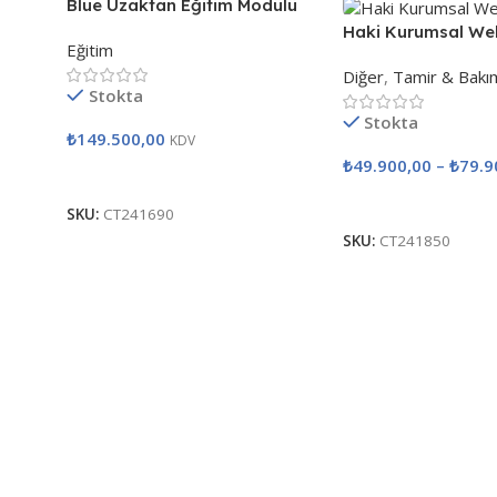
Blue Uzaktan Eğitim Modülü
Haki Kurumsal We
Eğitim
Diğer
,
Tamir & Bakı
Stokta
Stokta
₺
149.500,00
KDV
₺
49.900,00
–
₺
79.9
Seçenekler
Seçenekler
SKU:
CT241690
SKU:
CT241850