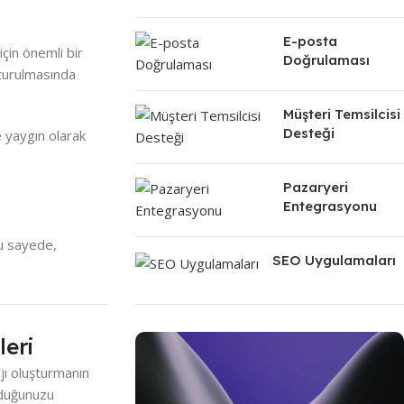
E-posta
için önemli bir
Doğrulaması
şturulmasında
Müşteri Temsilcisi
Desteği
 yaygın olarak
Pazaryeri
Entegrasyonu
Bu sayede,
SEO Uygulamaları
eri
jı oluşturmanın
olduğunuzu