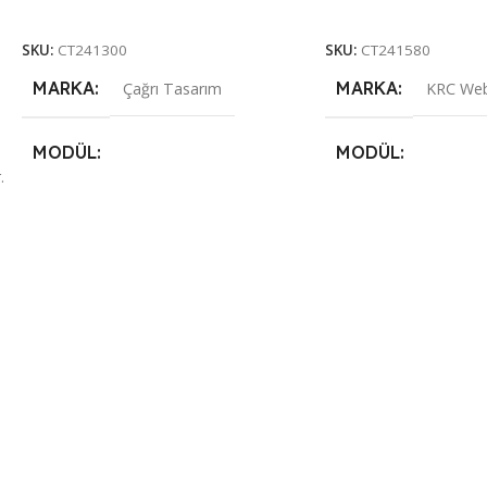
Seçenekler
Seçenekler
SKU:
CT241300
SKU:
CT241580
MARKA
MARKA
Çağrı Tasarım
KRC Web
MODÜL
MODÜL
.
Premium
,
Premium Plus
Premium
,
Premium P
STANDART MODÜL
STANDART MOD
Entegre Türkçe Tema
,
Hakkımızda
Entegre Türkçe Tem
& Portföy Alanı
,
İletişim & SSS
& Portföy Alanı
,
İlet
Formları
,
Kurumsal E-Posta
,
Mobil
Formları
,
Kurumsal E
Uyumluluk
,
Sosyal Medya
Uyumluluk
,
Sosyal M
Entegrasyonu
,
SSL Güvenlik
Entegrasyonu
,
SSL G
Sertifikası
,
Tarayıcı Uyumluluğu
Sertifikası
,
Tarayıcı 