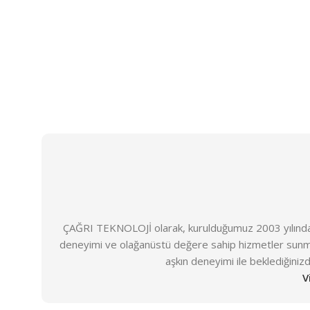
Ücretsiz Kargo Bildirim Ekra
ÇAĞRI TEKNOLOJİ olarak, kurulduğumuz 2003 yılından 
deneyimi ve olağanüstü değere sahip hizmetler sunm
aşkın deneyimi ile beklediğiniz
V