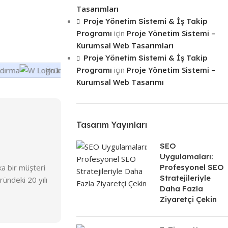
L
Tasarımları
MARKA
KRC Web Tasarım
Proje Yönetim Sistemi & İş Takip
MO
lı Sohbet
için
Proje Yönetim Sistemi –
Programı
rşılaştırma
,
STANDART MODÜL
Kurumsal Web Tasarımları
timi
,
İndirim
Pre
Proje Yönetim Sistemi & İş Takip
za Görünümü
,
,
Nitelik &
Entegre Türkçe Tema
,
Hakkımızda
için
Proje Yönetim Sistemi –
meli Fiyatlandırma
Üründe İndirim Zaman Sayacı
Pa
Programı
,
Optimize Hız
,
& Portföy Alanı
,
İletişim & SSS
Kurumsal Web Tasarımı
ST
stemi
,
Pro
Formları
,
Kurumsal E-Posta
,
Mobil
rsel
Uyumluluk
,
Sosyal Medya
eri
Entegrasyonu
,
SSL Güvenlik
Ent
nel E-Posta
,
Sertifikası
,
Tarayıcı Uyumluluğu
& Po
Tasarım Yayınları
onu
,
Satış & E-
Form
u
,
Sipariş Takip
Uyu
PROFESYONEL MODÜL
odülü
,
SEO
Ent
imi
,
Ürü Ölçü &
Uygulamaları:
Sert
Videolu
a bir müşteri
Profesyonel SEO
Çalışan Bilgi Yönetim Sistemi
 Kayıt
,
Webp &
Stratejileriyle
ndeki 20 yılı
(ÇBYS)
,
Form & Raporlama
PR
Daha Fazla
Modülü
,
İş Takip & Proje Yönetim
Ziyaretçi Çekin
Sistemi
,
Mega Menü
,
Sınırsız
Hosting
,
Standart SEO
MODÜLÜ
Çalı
Entegrasyonu
(ÇB