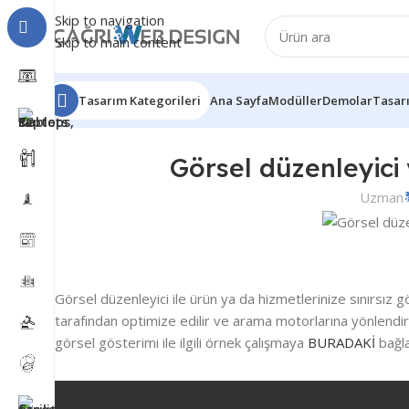
Skip to navigation
Skip to main content
Tasarım Kategorileri
Ana Sayfa
Modüller
Demolar
Tasar
Görsel düzenleyici
Uzman
Görsel düzenleyici ile ürün ya da hizmetlerinize sınırsız g
tarafından optimize edilir ve arama motorlarına yönlendiril
görsel gösterimi ile ilgili örnek çalışmaya
BURADAKİ
bağla