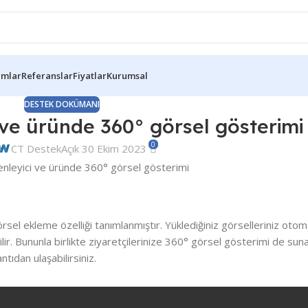
ımlar
Referanslar
Fiyatlar
Kurumsal
DESTEK DOKÜMANI
 ve üründe 360° görsel gösterimi
0
CT Destek
Açık 30 Ekim 2023
örsel ekleme özelliği tanımlanmıştır. Yüklediğiniz görselleriniz oto
ir. Bununla birlikte ziyaretçilerinize 360° görsel gösterimi de sunab
ntıdan ulaşabilirsiniz.