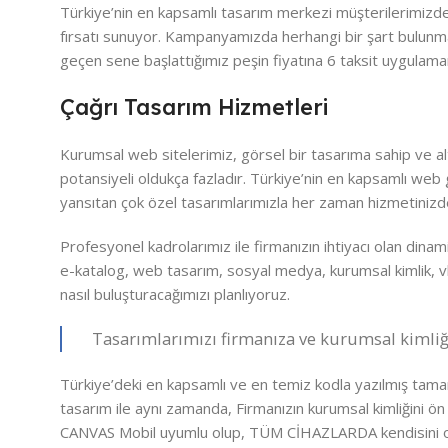
Türkiye’nin en kapsamlı tasarım merkezi müşterilerimizde
fırsatı sunuyor. Kampanyamızda herhangi bir şart bulunma
geçen sene başlattığımız peşin fiyatına 6 taksit uygulamam
Çağrı Tasarım Hizmetleri
Kurumsal web sitelerimiz, görsel bir tasarıma sahip ve a
potansiyeli oldukça fazladır. Türkiye’nin en kapsamlı web
yansıtan çok özel tasarımlarımızla her zaman hizmetinizd
Profesyonel kadrolarımız ile firmanızın ihtiyacı olan dinami
e-katalog, web tasarım, sosyal medya, kurumsal kimlik, vb) 
nasıl buluşturacağımızı planlıyoruz.
Tasarımlarımızı firmanıza ve kurumsal kimliği
Türkiye’deki en kapsamlı ve en temiz kodla yazılmış tamam
tasarım ile aynı zamanda, Firmanızın kurumsal kimliğini ön 
CANVAS Mobil uyumlu olup, TÜM CİHAZLARDA kendisini o