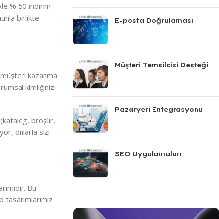
yle % 50 indirim
nla birlikte
E-posta Doğrulaması
Müşteri Temsilcisi Desteği
uz müşteri kazanma
rumsal kimliğinizi
Pazaryeri Entegrasyonu
 (katalog, broşür,
or, onlarla sizi
SEO Uygulamaları
arımıdır. Bu
eb tasarımlarımız