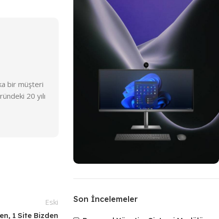
a bir müşteri
ndeki 20 yılı
Türkiye'nin En Kapsamlı Web
Tasarımları
Son İncelemeler
Eski
Kurumsal Web
den, 1 Site Bizden