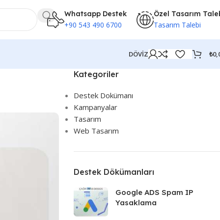
Whatsapp Destek
Özel Tasarım Tale
+90 543 490 6700
Tasarım Talebi
₺
0,
DÖVİZ
Kategoriler
Destek Dokümanı
Kampanyalar
Tasarım
Web Tasarım
Destek Dökümanları
Google ADS Spam IP
Yasaklama