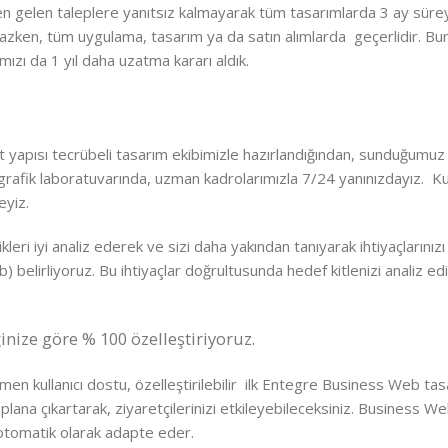
n gelen taleplere yanıtsız kalmayarak tüm tasarımlarda 3 ay süre
zken, tüm uygulama, tasarım ya da satın alımlarda geçerlidir. Bunu
ızı da 1 yıl daha uzatma kararı aldık.
lt yapısı tecrübeli tasarım ekibimizle hazırlandığından, sunduğum
 grafik laboratuvarında, uzman kadrolarımızla 7/24 yanınızdayız. Ku
eyiz.
kleri iyi analiz ederek ve sizi daha yakından tanıyarak ihtiyaçlarınızı
belirliyoruz. Bu ihtiyaçlar doğrultusunda hedef kitlenizi analiz ediy
nize göre % 100 özelleştiriyoruz.
en kullanıcı dostu, özelleştirilebilir ilk Entegre Business Web tas
plana çıkartarak, ziyaretçilerinizi etkileyebileceksiniz. Business W
tomatik olarak adapte eder.