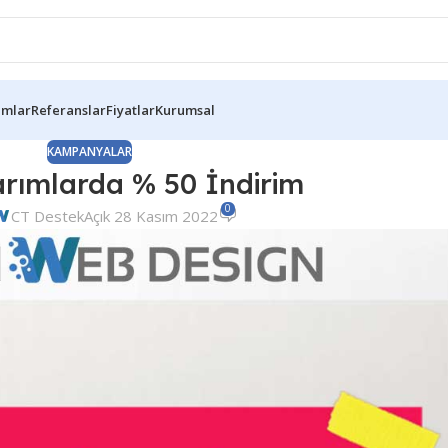
ımlar
Referanslar
Fiyatlar
Kurumsal
KAMPANYALAR
rımlarda % 50 İndirim
0
CT Destek
Açık 28 Kasım 2022