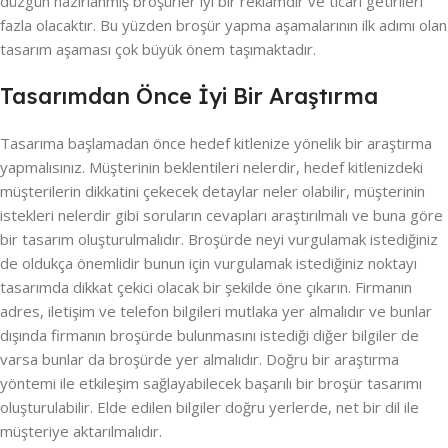
düzgün hazırlanmış broşürler iyi bir reklamdır ve ticari getirileri
fazla olacaktır. Bu yüzden broşür yapma aşamalarının ilk adımı olan
tasarım aşaması çok büyük önem taşımaktadır.
Tasarımdan Önce İyi Bir Araştırma
Tasarıma başlamadan önce hedef kitlenize yönelik bir araştırma
yapmalısınız. Müşterinin beklentileri nelerdir, hedef kitlenizdeki
müşterilerin dikkatini çekecek detaylar neler olabilir, müşterinin
istekleri nelerdir gibi soruların cevapları araştırılmalı ve buna göre
bir tasarım oluşturulmalıdır. Broşürde neyi vurgulamak istediğiniz
de oldukça önemlidir bunun için vurgulamak istediğiniz noktayı
tasarımda dikkat çekici olacak bir şekilde öne çıkarın. Firmanın
adres, iletişim ve telefon bilgileri mutlaka yer almalıdır ve bunlar
dışında firmanın broşürde bulunmasını istediği diğer bilgiler de
varsa bunlar da broşürde yer almalıdır. Doğru bir araştırma
yöntemi ile etkileşim sağlayabilecek başarılı bir broşür tasarımı
oluşturulabilir. Elde edilen bilgiler doğru yerlerde, net bir dil ile
müşteriye aktarılmalıdır.