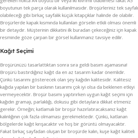
gereken nokta A4 boyutu bir veya iki kıvrımlı olabilmesi fakat A5
boyutunun tek parça olarak kullanılmasıdır. Broşürleriniz tek sayfalı
olabileceği gibi birkaç sayfalık küçük kitapçıklar halinde de olabilir.
Broşürlerde kapak kısmında kullanılan görselin etkili olması önemli
bir detaydır. Müşterinin dikkatini ilk buradan çekeceğiniz için kapak
resminde göze çarpan bir görsel kullanmanız tavsiye edilir.
Kağıt Seçimi
Broşürünüzü tasarlattıktan sonra sıra geldi basım aşamasına!
Broşürü bastırdığınız kağıt da en az tasarım kadar önemlidir.
Çünkü tasarımı gösterecek olan şey kağıdın kalitesidir. Kalitesiz
kağıda yapılan bir baskının tasarımı çok iyi olsa da beklenen etkiyi
vermeyecektir. Broşür basımı yaptırırken uygun kağıt seçimi için
kağıdın gramajı, parlaklığı, dokusu gibi detaylara dikkat etmeniz
gerekir. Örneğin; katlamalı bir broşür hazırlatıracaksanız kağıt
kalınlığının çok fazla olmaması gerekmektedir. Çünkü, katlanan
bölgelerde kağıt kırışacaktır ve hoş bir görüntü olmayacaktır.
Fakat birkaç sayfadan oluşan bir broşürde kalın, kuşe kağıt kaliteli