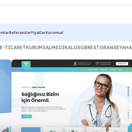
ımlar
Referanslar
Fiyatlar
Kurumsal
E-TICARET
KURUMSAL
MEDIKAL
OSGB
RESTORAN
SEYAHA