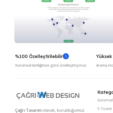
Medikal
%100 Özelleştirilebilir
Yüksek
Medical Site Tasarımı
Kurumsal kimliğinize göre özelleştiriyoruz.
Arama mot
Katego
Kurumsal
E-Ticaret
Çağrı Tasarım
olarak, kurulduğumuz