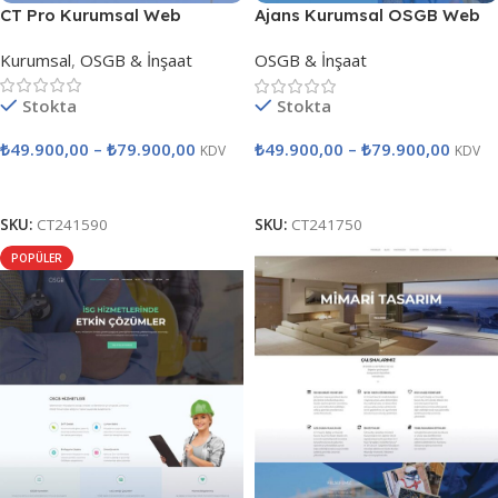
CT Pro Kurumsal Web
Ajans Kurumsal OSGB Web
Tasarımı
Tasarımı
Kurumsal
,
OSGB & İnşaat
OSGB & İnşaat
Stokta
Stokta
₺
49.900,00
–
₺
79.900,00
₺
49.900,00
–
₺
79.900,00
KDV
KDV
Seçenekler
Seçenekler
SKU:
CT241590
SKU:
CT241750
POPÜLER