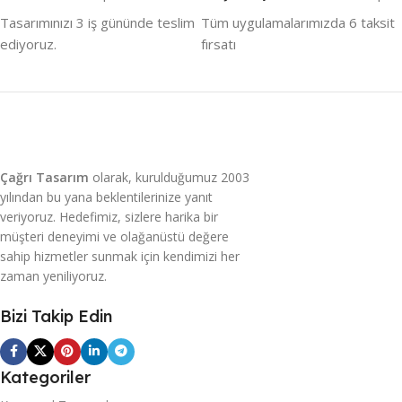
aldığınız risklerden en büyüğüdür.
Tasarımınızı 3 iş gününde teslim
Tüm uygulamalarımızda 6 taksit
ediyoruz.
fırsatı
Web tasarımlarımız, kurumsal bir firma imajı
oluşturmanın olmazsa olmazlarındandır.
Prestijli bir firma sahibi olduğunuzu
düşünüyorsanız, web tasarımlarımızdan
birisine sahip olmalısınız. Sadece firma olarak
değil, kişisel olarak kendinizi ifade etmenin ve
Çağrı Tasarım
olarak, kurulduğumuz 2003
bilgi alışverişinde bulunmanın en doğru yolu
yılından bu yana beklentilerinize yanıt
kurumsal web tasarımlarımızdan birisine sahip
veriyoruz. Hedefimiz, sizlere harika bir
müşteri deneyimi ve olağanüstü değere
olmanızdır.
sahip hizmetler sunmak için kendimizi her
zaman yeniliyoruz.
Web Sitesinin Ticari Katkıları
Bizi Takip Edin
Bir web sitesine sahip olmak, katalog ya da broşür ile
tanıtım yapmaktan daha az maliyetli olmaktadır. Ayrıca
değiştirmek istediğiniz bilgiler ve ekleyeceğiniz yeni ürünler
Kategoriler
için yeniden baskı maliyeti çıkarmaz. Özellikle kolay ve