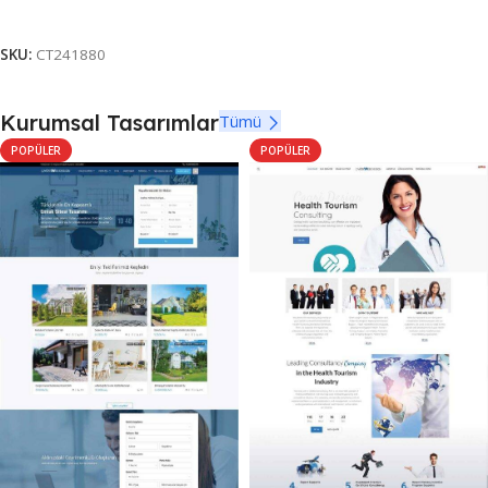
Seçenekler
SKU:
CT241880
Kurumsal Tasarımlar
Tümü
POPÜLER
POPÜLER