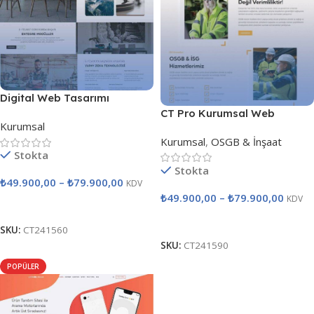
Digital Web Tasarımı
CT Pro Kurumsal Web
Kurumsal
Tasarımı
Kurumsal
,
OSGB & İnşaat
Stokta
Stokta
₺
49.900,00
–
₺
79.900,00
KDV
₺
49.900,00
–
₺
79.900,00
KDV
Seçenekler
Seçenekler
SKU:
CT241560
SKU:
CT241590
POPÜLER