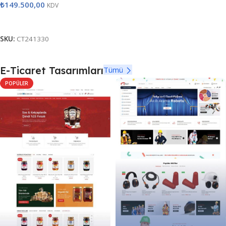
₺
149.500,00
KDV
Satın Al
SKU:
CT241330
E-Ticaret Tasarımları
Tümü
POPÜLER