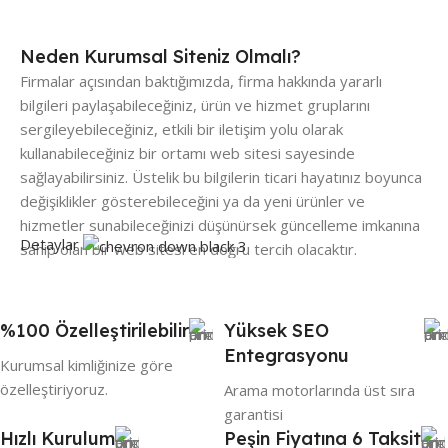
Neden Kurumsal Siteniz Olmalı?
Firmalar açısından baktığımızda, firma hakkında yararlı
bilgileri paylaşabileceğiniz, ürün ve hizmet gruplarını
sergileyebileceğiniz, etkili bir iletişim yolu olarak
kullanabileceğiniz bir ortamı web sitesi sayesinde
sağlayabilirsiniz. Üstelik bu bilgilerin ticari hayatınız boyunca
değişiklikler gösterebileceğini ya da yeni ürünler ve
hizmetler sunabileceğinizi düşünürsek güncelleme imkanına
Detaylar
sahip olan bir web sitesi en doğru tercih olacaktır.
Bir işiniz varsa ve bir web siteniz yoksa, işiniz için büyük
fırsatları kaybediyorsunuz. Web sitesinin kendisi,
%100 Özelleştirilebilir
Yüksek SEO
işletmenizin büyümesine yardımcı olmak için birçok farklı
Entegrasyonu
Kurumsal kimliğinize göre
pazarlama stratejisi gerçekleştirmek için kullanılabilir. Bir
özelleştiriyoruz.
işletme sahibi olarak, tüketicilerin nerede olduğunu
Arama motorlarında üst sıra
bilmelisiniz. Ancak tüketiciler size ulaşamıyorlarsa ne olur?
garantisi
Hızlı Kurulum
Bu, işletmeniz için bir web sitesi bulunmaması nedeniyle
Peşin Fiyatına 6 Taksit