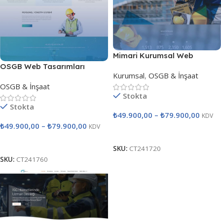
Mimari Kurumsal Web
Tasarımları
OSGB Web Tasarımları
Kurumsal
,
OSGB & İnşaat
OSGB & İnşaat
Stokta
Stokta
₺
49.900,00
–
₺
79.900,00
KDV
₺
49.900,00
–
₺
79.900,00
KDV
Seçenekler
Seçenekler
SKU:
CT241720
SKU:
CT241760