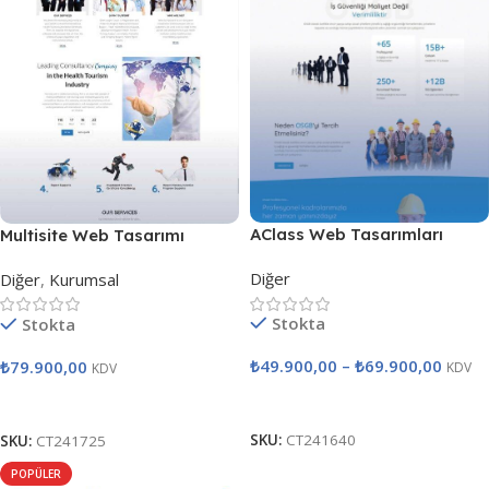
AClass Web Tasarımları
Multisite Web Tasarımı
Diğer
Diğer
,
Kurumsal
Stokta
Stokta
₺
49.900,00
–
₺
69.900,00
₺
79.900,00
KDV
KDV
Seçenekler
Satın Al
SKU:
CT241640
SKU:
CT241725
POPÜLER