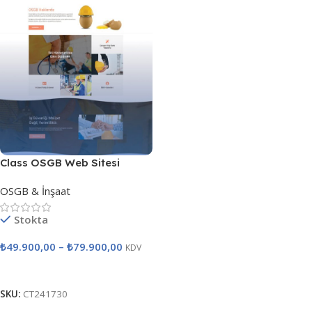
Class OSGB Web Sitesi
OSGB & İnşaat
Stokta
₺
49.900,00
–
₺
79.900,00
KDV
Seçenekler
SKU:
CT241730