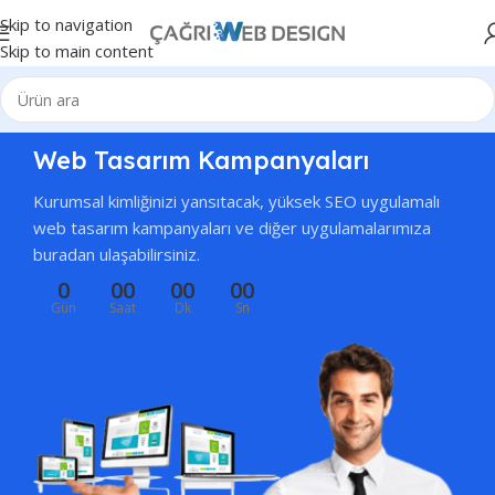
Skip to navigation
Skip to main content
Web Tasarım Kampanyaları
Kurumsal kimliğinizi yansıtacak, yüksek SEO uygulamalı
web tasarım kampanyaları ve diğer uygulamalarımıza
buradan ulaşabilirsiniz.
0
00
00
00
Gün
Saat
Dk
Sn