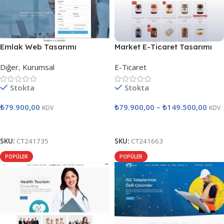
Emlak Web Tasarımı
Market E-Ticaret Tasarımı
Diğer
,
Kurumsal
E-Ticaret
Stokta
Stokta
₺
79.900,00
₺
79.900,00
–
₺
149.500,00
KDV
KDV
Satın Al
Seçenekler
SKU:
CT241735
SKU:
CT241663
POPÜLER
POPÜLER