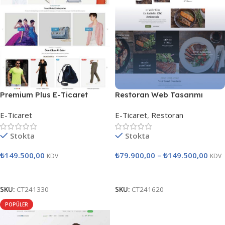
Premium Plus E-Ticaret
Restoran Web Tasarımı
Tasarımları
E-Ticaret
E-Ticaret
,
Restoran
Stokta
Stokta
₺
149.500,00
₺
79.900,00
–
₺
149.500,00
KDV
KDV
Satın Al
Seçenekler
SKU:
CT241330
SKU:
CT241620
POPÜLER