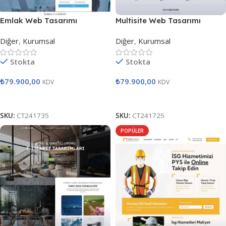
Emlak Web Tasarımı
Multisite Web Tasarımı
Diğer
,
Kurumsal
Diğer
,
Kurumsal
Stokta
Stokta
₺
79.900,00
₺
79.900,00
KDV
KDV
Satın Al
Satın Al
SKU:
CT241735
SKU:
CT241725
POPÜLER