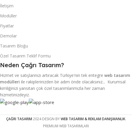
yaratabilmenin olmazsa olmazlarındandır web sitesi.
İletişim
Prestijli bir firma sahibi olduğunuzu düşünüyorsanız web
Modüller
sitesine sahip olmalısınız. Ayrıca sadece firma değil kişisel
olarak kendinizi ifade etmenin ve bilgi alışverişinde
Fiyatlar
bulunmanın en doğru yolu web sitesi sahibi olmaktır.
Demolar
Web Sitesinin Faydaları
Tasarım Bloğu
Özel Tasarım Teklif Formu
Yazıyı buraya kadar okuduysanız ve “bizim bir web sitemiz
Neden Çağrı Tasarım?
zaten var” diyorsanız şu soruları kendinize sormanız sizin
faydanıza olacaktır. Web sitemizi istediğimiz an kendimiz
Hizmet ve satışlarınızı artıracak Türkiye'nin tek entegre
web tasarım
güncelleyip yeni bilgiler ekleyebiliyor muyuz ? ( Bir
modülleri
ile rakiplerinizden bir adım önde olacaksınız... Kurumsal
güncelleme ihtiyacımız olduğunda sitenizi yapan firmayla
kimliğinizi yansıtan çok özel tasarımlarımızla her zaman
iletişim zaman alabilir ve maliyetli olabilir )
hizmetinizdeyiz.
Web sitemiz arama sonuçlarında ne kadar başarılı ? Ürün ve
hizmetlerimiz internette arandığında bizim sitemiz
ÇAĞRI TASARIM
2024 DESIGN BY
WEB TASARIM & REKLAM DANIŞMANLIK
.
bulunabiliyormu ve müşterilerimiz bizden haberdar mı ? (
PREMIUM WEB TASARIMLARI
Arandığında bulunamayan bir web sitesi en önemli amacını