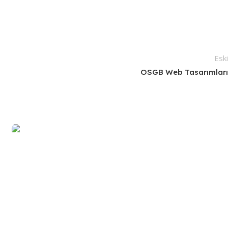
Esk
OSGB Web Tasarımlar
Kurumsal
Apartman Yönetimi Web Tasarımı