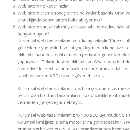
Web sitem ne kadar hızlı?
Web sitem arama sonuçlarında ne kadar başarılı? Ürün ve
aratıldığında benim sitem bulunabiliyor mu?
Web sitem var, ancak müşteri kazanabilmek adına hala sü
ödüyor muyum?
Kurumsal web tasarımlarımızda, kolay anlaşılır Türkçe kulla
güncelleme yapabilir, bize ihtiyaç duymadan kendiniz siten
ekibimiz, haberiniz dahi olmadan periyodik güncellemele
yapacaklar. Teknik destek ekibimiz ve Whatsapp destek 
hizmetinizde. Yeni tasarım hariç, en zor sorunları dahi e
taahhüdü veren KRC ekibine güvenebilirsiniz.
Kurumsal web tasarımlarımızda, hıza çok önem vermekteyi
tercihi olan hız, tüm tasarımlarımızda öncelikli tercihimiz
vermeden gerçekleştirmekteyiz.
Kurumsal web tasarımlarımız % 100 SEO uyumludur. Siz t
kurumsal kimliğinizi arama motorlarına gönderecektir. Yin
gruplarınızı bir kez
YÜKSEK SEO
standartlarında hazırlay