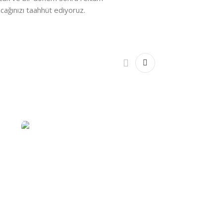
cağınızı taahhüt ediyoruz.
Kurumsal
OSGB
Aclass Kurumsal Web Tasarımı