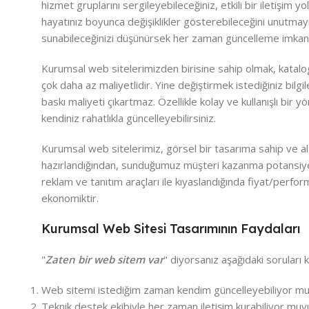
hizmet gruplarını sergileyebileceğiniz, etkili bir iletişim yol
hayatınız boyunca değişiklikler gösterebileceğini unutmayı
sunabileceğinizi düşünürsek her zaman güncelleme imkanın
Kurumsal web sitelerimizden birisine sahip olmak, katal
çok daha az maliyetlidir. Yine değiştirmek istediğiniz bilgi
baskı maliyeti çıkartmaz. Özellikle kolay ve kullanışlı bir yö
kendiniz rahatlıkla güncelleyebilirsiniz.
Kurumsal web sitelerimiz, görsel bir tasarıma sahip ve alt
hazırlandığından, sunduğumuz müşteri kazanma potansiyel
reklam ve tanıtım araçları ile kıyaslandığında fiyat/perfo
ekonomiktir.
Kurumsal Web Sitesi Tasarımının Faydaları
"
Zaten bir web sitem var
" diyorsanız aşağıdaki soruları 
Web sitemi istediğim zaman kendim güncelleyebiliyor 
Teknik destek ekibiyle her zaman iletişim kurabiliyor mu