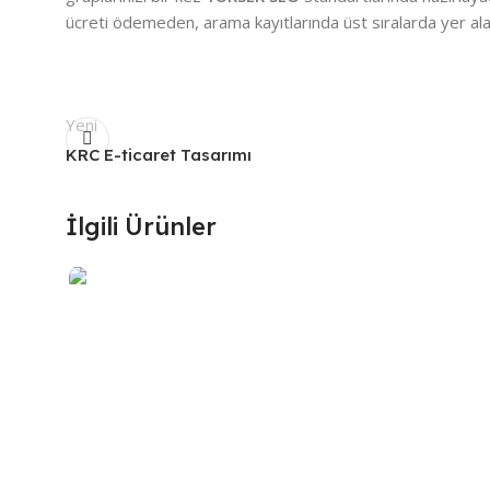
ücreti ödemeden, arama kayıtlarında üst sıralarda yer ala
Yeni
KRC E-ticaret Tasarımı
İlgili Ürünler
Kurumsal
OSGB
Ajans Web Tasarımı