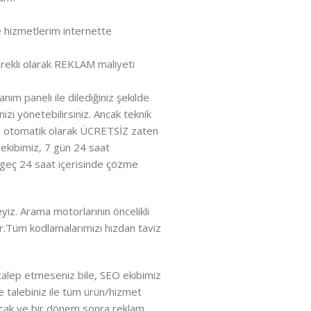
 hizmetlerim internette
rekli olarak REKLAM maliyeti
nım paneli ile dilediğiniz şekilde
izi yönetebilirsiniz. Ancak teknik
ri otomatik olarak ÜCRETSİZ zaten
ekibimiz, 7 gün 24 saat
n geç 24 saat içerisinde çözme
z. Arama motorlarının öncelikli
dir.Tüm kodlamalarımızı hızdan taviz
alep etmeseniz bile, SEO ekibimiz
e talebiniz ile tüm ürün/hizmet
acak ve bir dönem sonra reklam