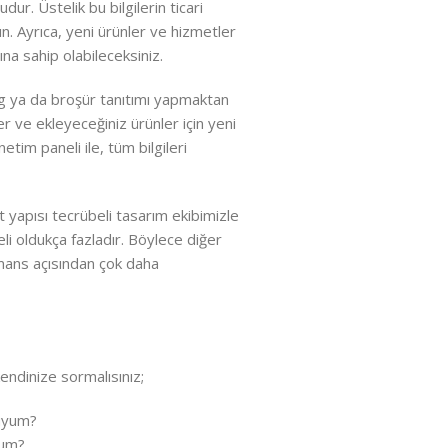
udur. Üstelik bu bilgilerin ticari
n. Ayrıca, yeni ürünler ve hizmetler
a sahip olabileceksiniz.
og ya da broşür tanıtımı yapmaktan
ler ve ekleyeceğiniz ürünler için yeni
netim paneli ile, tüm bilgileri
 yapısı tecrübeli tasarım ekibimizle
i oldukça fazladır. Böylece diğer
rmans açısından çok daha
kendinize sormalısınız;
muyum?
yum?