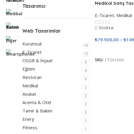
Müşterilerimize
Medikal Satış Tas
Tasarımcı
Yapay Zeka
E-Ticaret
,
Medikal
Destekli SEO
Entegrasyonu
Stokta
Web Tasarımlar
ÜCRETSİZ!
₺
79.900,00
–
₺
149
Kurumsal
10
SEO Uygulamaları
Seçenekler
E-Ticaret
12
SKU:
CT241600
OSGB & İnşaat
6
Eğitim
4
Restoran
3
Medikal
2
Avukat
2
Acenta & Otel
2
Tamir & Bakım
3
Enerji
1
Fitness
1