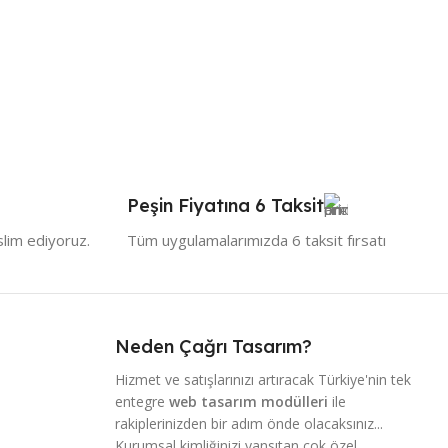
Peşin Fiyatına 6 Taksit
slim ediyoruz.
Tüm uygulamalarımızda 6 taksit fırsatı
Neden Çağrı Tasarım?
Hizmet ve satışlarınızı artıracak Türkiye'nin tek
entegre
web tasarım modülleri
ile
rakiplerinizden bir adım önde olacaksınız...
Kurumsal kimliğinizi yansıtan çok özel