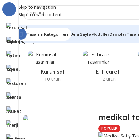
Skip to navigation
Skip to main content
Tasarım Kategorileri
Ana Sayfa
Modüller
Demolar
Tasar
Ana Sayfa
Ürünler “medikal tasarım” olarak etiketlendi
2 s
Kurumsal
E-Ticaret
10 ürün
12 ürün
medikal t
POPÜLER
Tasarım Satın Alan