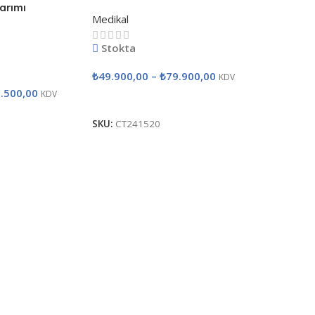
arımı
Medikal
Stokta
₺
49.900,00
–
₺
79.900,00
KDV
.500,00
KDV
Seçenekler
SKU:
CT241520