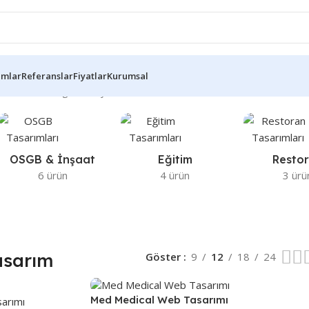
ımlar
Referanslar
Fiyatlar
Kurumsal
onucun tümü gösteriliyor
OSGB & İnşaat
Eğitim
Resto
6 ürün
4 ürün
3 ürü
asarım
Göster
9
12
18
24
Med Medical Web Tasarımı