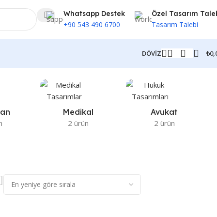
Whatsapp Destek
Özel Tasarım Tale
+90 543 490 6700
Tasarım Talebi
₺
0,
DÖVİZ
ran
Medikal
Avukat
n
2 ürün
2 ürün