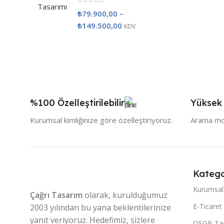
₺
79.900,00
–
₺
149.500,00
KDV
%100 Özelleştirilebilir
Yüksek
Kurumsal kimliğinize göre özelleştiriyoruz.
Arama mot
Katego
Kurumsal
Çağrı Tasarım
olarak, kurulduğumuz
E-Ticaret
2003 yılından bu yana beklentilerinize
yanıt veriyoruz. Hedefimiz, sizlere
OSGB Tas