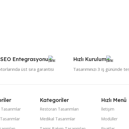
 SEO Entegrasyonu
Hızlı Kurulum
orlarında üst sıra garantisi
Tasarımınızı 3 iş gününde te
riler
Kategoriler
Hızlı Menü
 Tasarımlar
Restoran Tasarımları
İletişim
 Tasarımlar
Medikal Tasarımlar
Modüller
arımları
Tamir Bakım Tasarımları
Fiyatlar