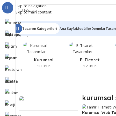
Skip to navigation
Skip to main content
Tasarım Kategorileri
Ana Sayfa
Modüller
Demolar
Tasar
Ana Sayfa
Ürünler “kurumsal site” olarak etiketlendi
Tek b
Kurumsal
E-Ticaret
10 ürün
12 ürün
kurumsal 
Kurumsal Web Ta
Tasarım Satın Alan