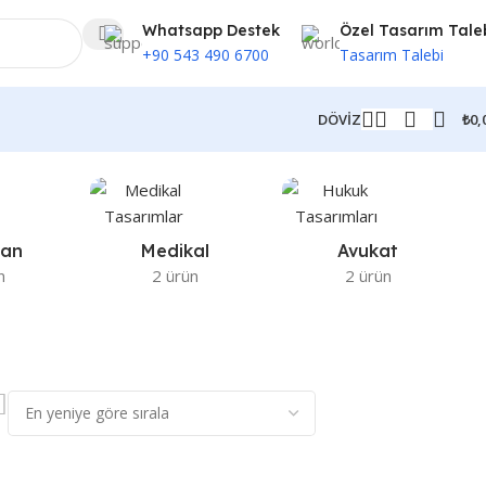
Whatsapp Destek
Özel Tasarım Tale
+90 543 490 6700
Tasarım Talebi
₺
0,
DÖVİZ
ran
Medikal
Avukat
n
2 ürün
2 ürün