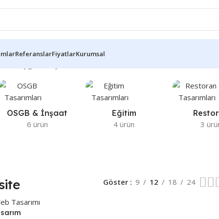
ımlar
Referanslar
Fiyatlar
Kurumsal
ir sonuç gösteriliyor
OSGB & İnşaat
Eğitim
Resto
6 ürün
4 ürün
3 ürü
site
Göster
9
12
18
24
sarım