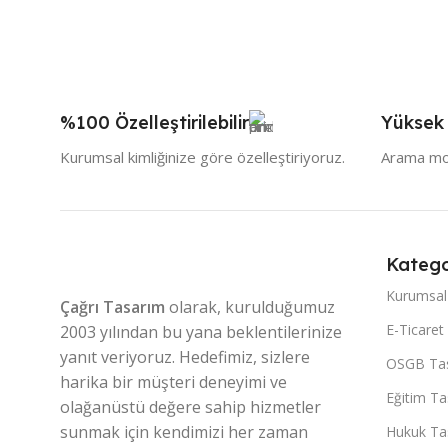
%100 Özelleştirilebilir
Yüksek
Kurumsal kimliğinize göre özelleştiriyoruz.
Arama mot
Katego
Kurumsal
Çağrı Tasarım
olarak, kurulduğumuz
E-Ticaret
2003 yılından bu yana beklentilerinize
yanıt veriyoruz. Hedefimiz, sizlere
OSGB Tas
harika bir müşteri deneyimi ve
Eğitim Ta
olağanüstü değere sahip hizmetler
sunmak için kendimizi her zaman
Hukuk Tas