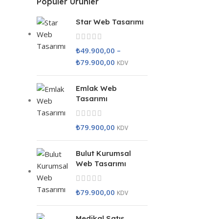
Popüler Ürünler
Star Web Tasarımı
₺
49.900,00
–
₺
79.900,00
KDV
Emlak Web
Tasarımı
₺
79.900,00
KDV
Bulut Kurumsal
Web Tasarımı
₺
79.900,00
KDV
Medikal Satış