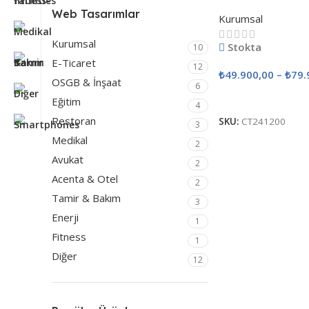
Müşterilerimize
Web Tasarımlar
Kurumsal
Yapay Zeka
Destekli SEO
Kurumsal
Stokta
10
Entegrasyonu
E-Ticaret
12
₺
49.900,00
–
₺
79.
ÜCRETSİZ!
OSGB & İnşaat
6
Seçenekler
Eğitim
4
SEO Uygulamaları
Restoran
SKU:
CT241200
3
Medikal
2
Avukat
2
Acenta & Otel
2
Tamir & Bakım
3
Enerji
1
Fitness
1
Diğer
12