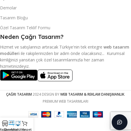
Demolar
Tasarım Bloğu
Özel Tasarım Teklif Formu
Neden Çağrı Tasarım?
Hizmet ve satışlarınızı artıracak Türkiye'nin tek entegre
web tasarım
modülleri
ile rakiplerinizden bir adım önde olacaksınız... Kurumsal
kimliğinizi yansıtan çok özel tasarımlarımızla her zaman
hizmetinizdeyiz.
ÇAĞRI TASARIM
2024 DESIGN BY
WEB TASARIM & REKLAM DANIŞMANLIK
.
PREMIUM WEB TASARIMLARI
Mağaza
Demolar
Modüller
Sepet