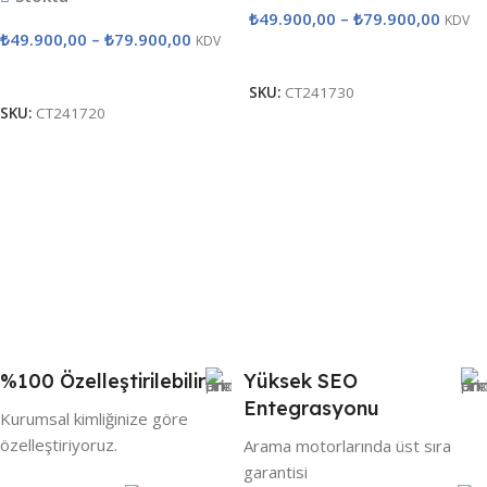
₺
49.900,00
–
₺
79.900,00
KDV
₺
49.900,00
–
₺
79.900,00
KDV
Seçenekler
Seçenekler
SKU:
CT241730
SKU:
CT241720
%100 Özelleştirilebilir
Yüksek SEO
Entegrasyonu
Kurumsal kimliğinize göre
özelleştiriyoruz.
Arama motorlarında üst sıra
garantisi