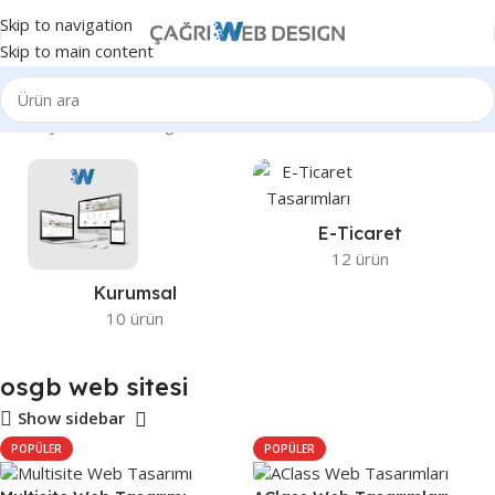
Skip to navigation
Skip to main content
Ana Sayfa
Ürünler “osgb web sitesi” olarak etiketlendi
E-Ticaret
12 ürün
Kurumsal
10 ürün
osgb web sitesi
Show sidebar
POPÜLER
POPÜLER