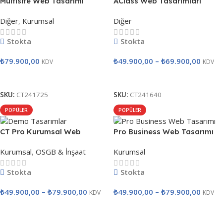
Multisite Web Tasarımı
AClass Web Tasarımları
Diğer
,
Kurumsal
Diğer
Stokta
Stokta
₺
79.900,00
₺
49.900,00
–
₺
69.900,00
KDV
KDV
Satın Al
Seçenekler
SKU:
CT241725
SKU:
CT241640
POPÜLER
POPÜLER
CT Pro Kurumsal Web
Pro Business Web Tasarımı
Tasarımı
Kurumsal
,
OSGB & İnşaat
Kurumsal
Stokta
Stokta
₺
49.900,00
–
₺
79.900,00
₺
49.900,00
–
₺
79.900,00
KDV
KDV
Seçenekler
Seçenekler