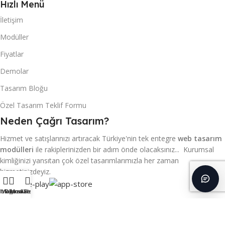
Hızlı Menü
İletişim
Modüller
Fiyatlar
Demolar
Tasarım Bloğu
Özel Tasarım Teklif Formu
Neden Çağrı Tasarım?
Hizmet ve satışlarınızı artıracak Türkiye'nin tek entegre
web tasarım
modülleri
ile rakiplerinizden bir adım önde olacaksınız... Kurumsal
kimliğinizi yansıtan çok özel tasarımlarımızla her zaman
hizmetinizdeyiz.
ltreler
Mağaza
Demolar
Modüller
Sepet
ÇAĞRI TASARIM
2024 DESIGN BY
WEB TASARIM & REKLAM DANIŞMANLIK
.
PREMIUM WEB TASARIMLARI